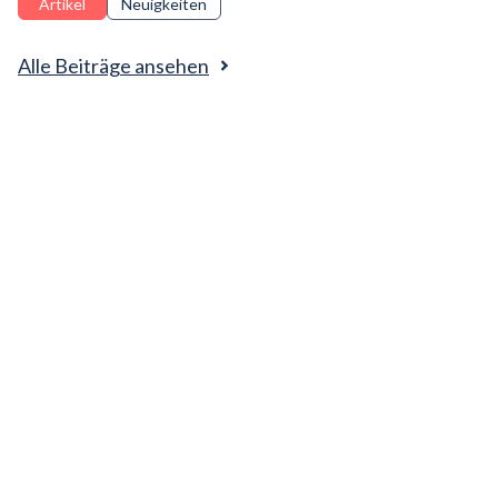
Artikel
Neuigkeiten
vom Verkauf von Expertise zur Ermöglichung KI-gestützter
Fähigkeiten entwickeln müssen.
Alle Beiträge ansehen