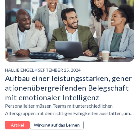
HALLIE ENGEL
SEPTEMBER 25, 2024
Aufbau einer
leistungsstarken,
gener
ationenübergreifenden
Belegschaft
mit emotionaler Intelligenz
Personalleiter müssen Teams mit unterschiedlichen
Altersgruppen mit den richtigen Fähigkeiten ausstatten, um
die Zusammenarbeit zu fördern, die Produktivität zu
Artikel
Wirkung auf das Lernen
steigern und die Leistung der sich schnell entwickelnden
globalen Belegschaft zu steigern.