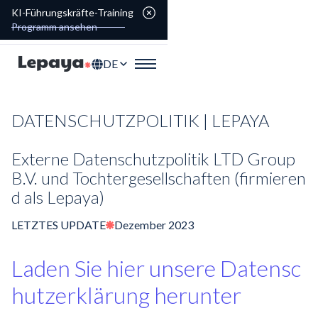
KI-Führungskräfte-Training
Programm ansehen
DE
DATENSCHUTZPOLITIK
| LEPAYA
Externe
Datenschutzpolitik
LTD Group
B.V. und
Tochtergesellschaften
(firmieren
d als Lepaya)
LETZTES UPDATE
Dezember 2023
Laden Sie hier unsere
Datensc
hutzerklärung
herunter