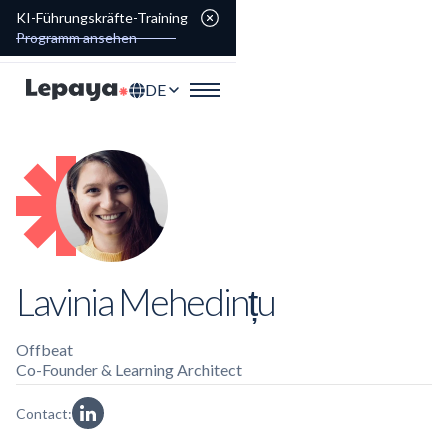
KI-Führungskräfte-Training
Programm ansehen
DE
Lavinia Mehedințu
Offbeat
Co-Founder & Learning Architect
Contact: