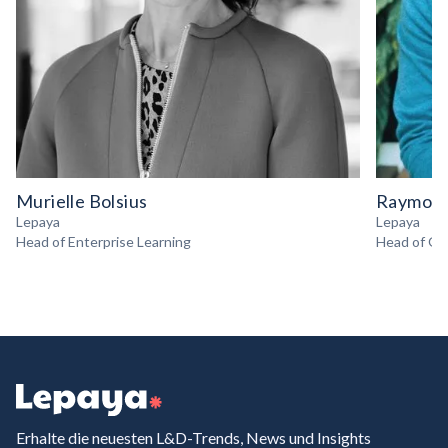
Murielle Bolsius
Raymond
Lepaya
Lepaya
Head of Enterprise Learning
Head of Gr
Erhalte die neuesten L&D-Trends, News und Insights