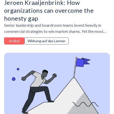
Jeroen Kraaijenbrink: How
organizations can overcome the
honesty gap
Senior leadership and boardroom teams invest heavily in
commercial strategies to win market shares. Yet the most
important and honest information driving strategy circulates
Artikel
Wirkung auf das Lernen
in teams underneath, never making it to the table where
decisions are made.Jeroen Kraaijenbrink, Executive Coach
and Strategy Consultant at Kraaijenbrink Advisory, has spent
years working on what he calls the honesty gap. We sat down
with him to understand what the honesty gap actually is,
where it lives in organizations, and why fixing it requires a
leadership shift.‍How do you define the honesty gap?There's
a narrow definition and a broad one. The broad one is: we
have created organizations and systems where it's barely
possible to be honest to yourself, about yourself, and honest
to other people.Honesty isn't just lying. It's integrity, being
authentically connected to other people and being aware of