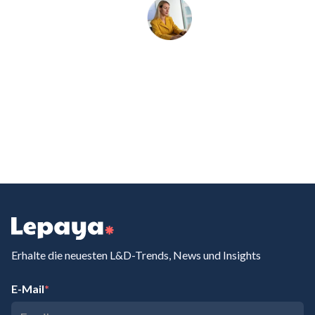
systems, objectives, and culture are company-wide. ‍‍Why is
this so hard to shift, even when leaders recognize the
problem?We have normalized this idea that you have to be
strategic in what you tell and what you show. You have to
show up in a certain role at work. It's also the result of how
we have separated work from life, which is a very unnatural
thing. It's from the industrial age, because for any other
species, work is life. But now there’s a split between work,
with all the routines in companies, and then your private life.
There's just one you, you're the same person at home as you
are at work. The good news is that the honesty gap can be
closed. While many companies have unintentionally created
environments where people hesitate to speak openly,
organizations prioritizing trust, authenticity, and
psychological safety can unlock a competitive advantage.
Erhalte die neuesten L&D-Trends, News und Insights
When employees feel safe to share concerns, ideas, and
perspectives, collective intelligence grows, decision-making
E-Mail
*
improves, and stronger relationships emerge across every
level of the business.