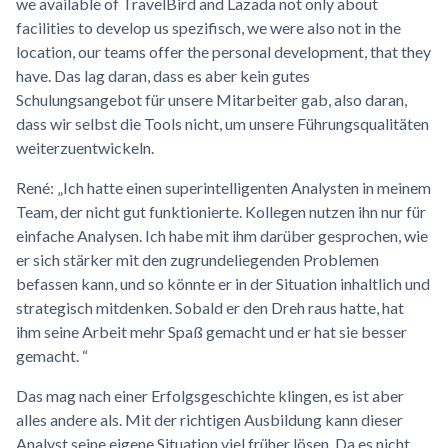
we available of TravelBird and Lazada not only about
facilities to develop us spezifisch, we were also not in the
location, our teams offer the personal development, that they
have. Das lag daran, dass es aber kein gutes
Schulungsangebot für unsere Mitarbeiter gab, also daran,
dass wir selbst die Tools nicht, um unsere Führungsqualitäten
weiterzuentwickeln.
René: „Ich hatte einen superintelligenten Analysten in meinem
Team, der nicht gut funktionierte. Kollegen nutzen ihn nur für
einfache Analysen. Ich habe mit ihm darüber gesprochen, wie
er sich stärker mit den zugrundeliegenden Problemen
befassen kann, und so könnte er in der Situation inhaltlich und
strategisch mitdenken. Sobald er den Dreh raus hatte, hat
ihm seine Arbeit mehr Spaß gemacht und er hat sie besser
gemacht. “
Das mag nach einer Erfolgsgeschichte klingen, es ist aber
alles andere als. Mit der richtigen Ausbildung kann dieser
Analyst seine eigene Situation viel früher lösen. Da es nicht