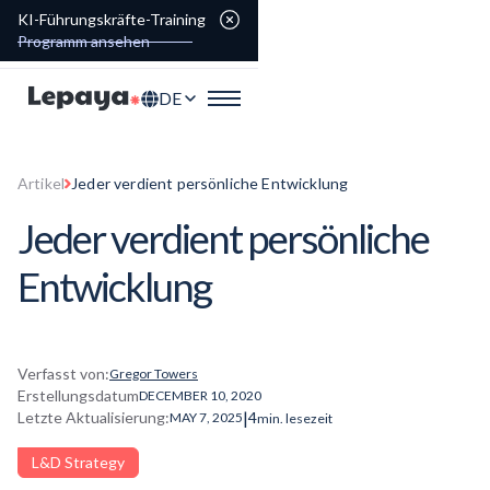
KI-Führungskräfte-Training
Programm ansehen
DE
Artikel
Jeder verdient persönliche Entwicklung
Jeder verdient persönliche
Entwicklung
Verfasst von:
Gregor Towers
Erstellungsdatum
DECEMBER 10, 2020
|
Letzte Aktualisierung:
4
MAY 7, 2025
min. lesezeit
L&D Strategy