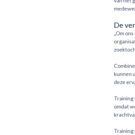
van het 
medewerk
De ver
„Om ons 
organisa
zoektoch
Combinee
kunnen ui
deze erv
Training 
omdat we 
krachtva
Training