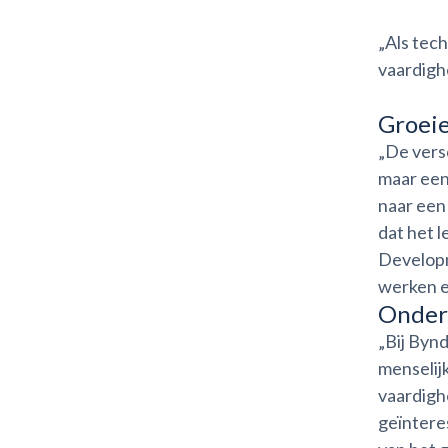
„Als tech
vaardigh
Groeie
„De versc
maar een
naar een 
dat het 
Developm
werken e
Onderw
„Bij Byn
menselij
vaardighe
geïnteres