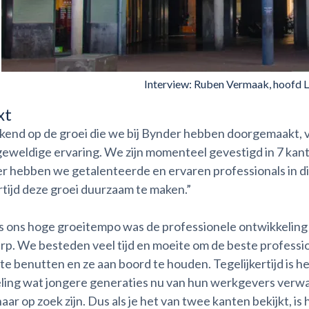
Interview: Ruben Vermaak, hoofd 
xt
jkend op de groei die we bij Bynder hebben doorgemaakt, v
 geweldige ervaring. We zijn momenteel gevestigd in 7 kan
er hebben we getalenteerde en ervaren professionals in di
rtijd deze groei duurzaam te maken.”
 ons hoge groeitempo was de professionele ontwikkeling 
p. We besteden veel tijd en moeite om de beste profession
te benutten en ze aan boord te houden. Tegelijkertijd is h
ling wat jongere generaties nu van hun werkgevers verwach
aar op zoek zijn. Dus als je het van twee kanten bekijkt, is