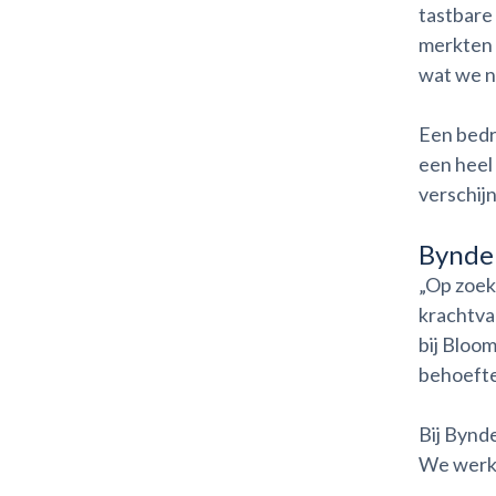
tastbare
merkten d
wat we n
Een bedr
een heel 
verschijn
Bynder
„Op zoek 
krachtva
bij Bloo
behoefte
Bij Bynd
We werke