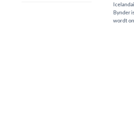
Icelandai
Bynder i
wordt on