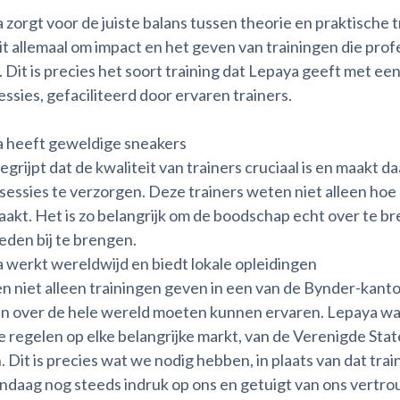
 zorgt voor de juiste balans tussen theorie en praktische t
it allemaal om impact en het geven van trainingen die pro
 Dit is precies het soort training dat Lepaya geeft met ee
essies, gefaciliteerd door ervaren trainers.
a heeft geweldige sneakers
grijpt dat de kwaliteit van trainers cruciaal is en maakt 
ssessies te verzorgen. Deze trainers weten niet alleen hoe
kt. Het is zo belangrijk om de boodschap echt over te b
eden bij te brengen.
a werkt wereldwijd en biedt lokale opleidingen
n niet alleen trainingen geven in een van de Bynder-kan
n over de hele wereld moeten kunnen ervaren. Lepaya was i
te regelen op elke belangrijke markt, van de Verenigde Sta
 Dit is precies wat we nodig hebben, in plaats van dat tra
daag nog steeds indruk op ons en getuigt van ons vertrouw