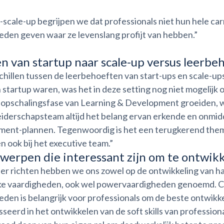
-scale-up begrijpen we dat professionals niet hun hele car
eden geven waar ze levenslang profijt van hebben.”
n van startup naar scale-up versus leerbe
hillen tussen de leerbehoeften van start-ups en scale-ups z
 startup waren, was het in deze setting nog niet mogelij
opschalingsfase van Learning & Development groeiden, werd
leiderschapsteam altijd het belang ervan erkende en onmid
ent-plannen. Tegenwoordig is het een terugkerend thema 
n ook bij het executive team.”
erpen die interessant zijn om te ontwik
der richten hebben we ons zowel op de ontwikkeling van h
ke vaardigheden, ook wel powervaardigheden genoemd. Co
den is belangrijk voor professionals om de beste ontwikkel
seerd in het ontwikkelen van de soft skills van profession