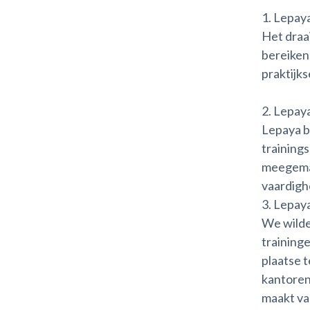
1. Lepaya
Het draa
bereiken.
praktijks
2. Lepay
Lepaya be
training
meegemaa
vaardigh
3. Lepay
We wilde
traininge
plaatse 
kantoren.
maakt van