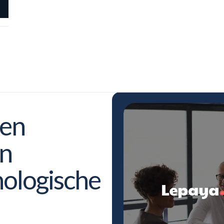
den
en
nologische