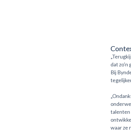
Conte
„Terugki
dat zo'n
Bij Bynd
tegelijke
„Ondanks
onderwer
talenten 
ontwikke
waar ze n