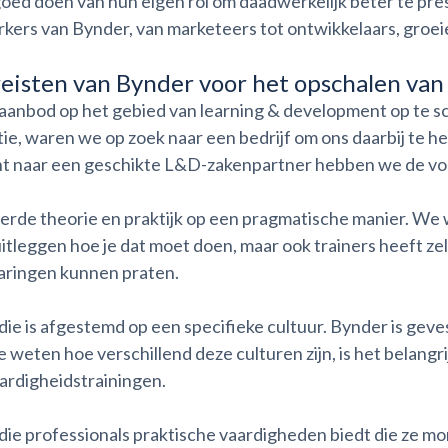
goed doen van hun eigen rol om daadwerkelijk beter te pres
ers van Bynder, van marketeers tot ontwikkelaars, groeien 
eisten van Bynder voor het opschalen va
aanbod op het gebied van learning & development op te scha
tie, waren we op zoek naar een bedrijf om ons daarbij te h
t naar een geschikte L&D-zakenpartner hebben we de vol
rde theorie en praktijk op een pragmatische manier. We wi
tleggen hoe je dat moet doen, maar ook trainers heeft zel
aringen kunnen praten.
die is afgestemd op een specifieke cultuur. Bynder is gev
weten hoe verschillend deze culturen zijn, is het belangri
ardigheidstrainingen.
 die professionals praktische vaardigheden biedt die ze 