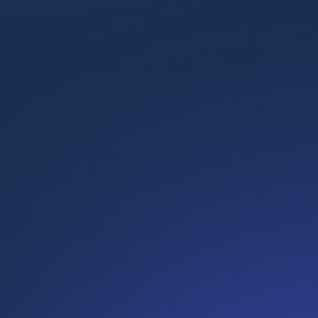
Techmedewerkers aan het begin van hun carrière
Product- en projectmanagers
Customer success- en commerciële teams
Engineers die doorgroeien naar
leiderschapsrollen