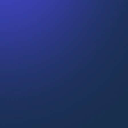
Stakeholdermanagement
Beïnvloeden en samenwerken
Analytisch denken en datawijsheid
Empowering leadership