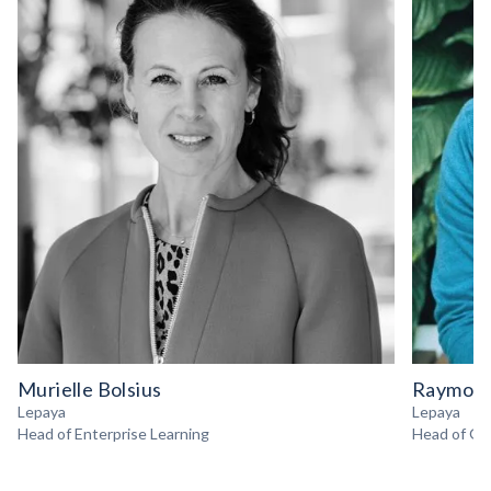
Murielle Bolsius
Raymond
Lepaya
Lepaya
Head of Enterprise Learning
Head of Gr