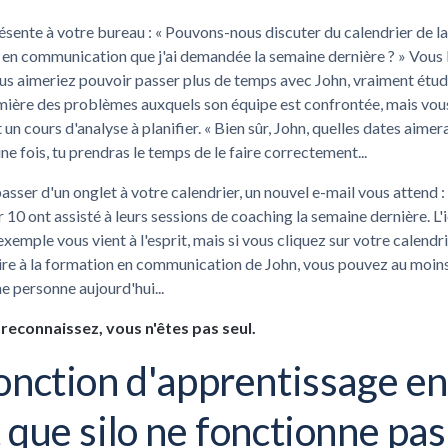
ésente à votre bureau : « Pouvons-nous discuter du calendrier de la
en communication que j'ai demandée la semaine dernière ? » Vous 
us aimeriez pouvoir passer plus de temps avec John, vraiment étudi
mière des problèmes auxquels son équipe est confrontée, mais vou
un cours d'analyse à planifier. « Bien sûr, John, quelles dates aimerai
ne fois, tu prendras le temps de le faire correctement...
asser d'un onglet à votre calendrier, un nouvel e-mail vous attend :
r 10 ont assisté à leurs sessions de coaching la semaine dernière. L'
exemple vous vient à l'esprit, mais si vous cliquez sur votre calendr
ire à la formation en communication de John, vous pouvez au moins
ne personne aujourd'hui...
e reconnaissez, vous n'êtes pas seul.
onction d'apprentissage e
 que silo ne fonctionne pas