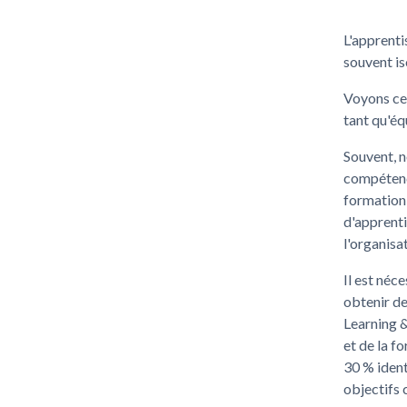
L'apprenti
souvent is
Voyons ce
tant qu'éq
Souvent, n
compétence
formation
d'apprenti
l'organisa
Il est néc
obtenir de
Learning 
et de la f
30 % ident
objectifs