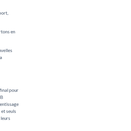
port,
rtons en
uvelles
la
final pour
TB
rentissage
et seuls
 leurs