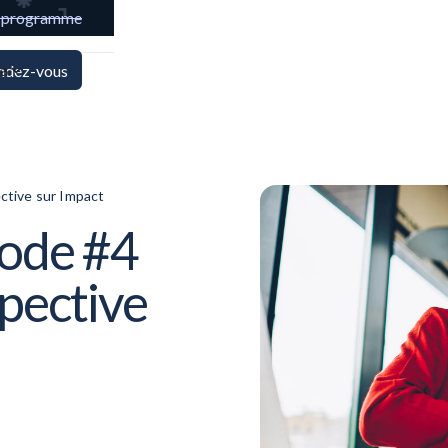
e programme
ya
endez-vous
ctive sur Impact
sode #4
pective