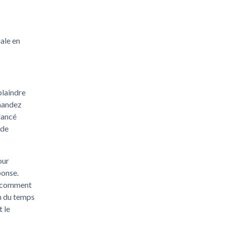
ale en
plaindre
emandez
lancé
 de
our
ponse.
s comment
n du temps
 le