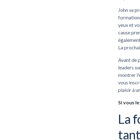
John se pr
formation 
yeux et vo
cause pre
également 
La prochai
Avant de p
leaders su
montrer l'
vous inscr
plaisir à u
Si vous l
La f
tant