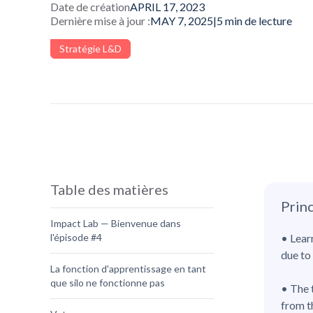
Date de création
APRIL 17, 2023
Dernière mise à jour :
MAY 7, 2025
|
5
min de lecture
Stratégie L&D
Table des matières
Princ
Impact Lab — Bienvenue dans
l'épisode #4
• Lear
due to 
La fonction d'apprentissage en tant
que silo ne fonctionne pas
• The 
from t