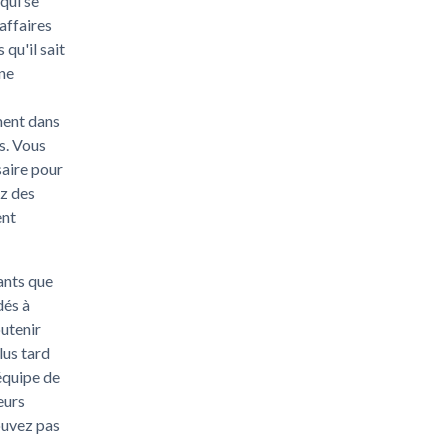
qui se
'affaires
 qu'il sait
une
ment dans
s. Vous
saire pour
ez des
ent
ants que
dés à
outenir
lus tard
'équipe de
eurs
ouvez pas