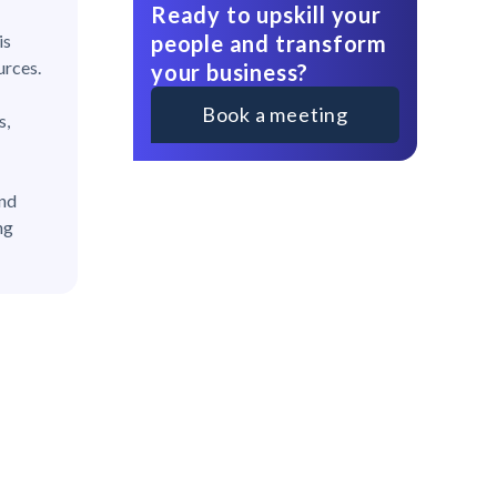
Ready to upskill your
people and transform
is
urces.
your business?
Book a meeting
s,
and
ng