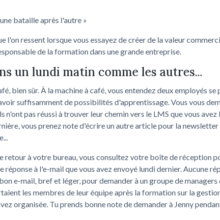
une bataille après l'autre »
ue l'on ressent lorsque vous essayez de créer de la valeur commerci
esponsable de la formation dans une grande entreprise.
s un lundi matin comme les autres...
fé, bien sûr. À la machine à café, vous entendez deux employés se 
 avoir suffisamment de possibilités d'apprentissage. Vous vous d
ls n'ont pas réussi à trouver leur chemin vers le LMS que vous avez 
rnière, vous prenez note d'écrire un autre article pour la newsletter
...
e retour à votre bureau, vous consultez votre boîte de réception p
e réponse à l'e-mail que vous avez envoyé lundi dernier. Aucune ré
 bon e-mail, bref et léger, pour demander à un groupe de manager
aient les membres de leur équipe après la formation sur la gestio
avez organisée. Tu prends bonne note de demander à Jenny pendant