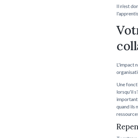
Il n'est d
l'apprenti
Vot
col
L'impact n
organisati
Une fonct
lorsqu'il 
important,
quand ils 
ressources
Repens