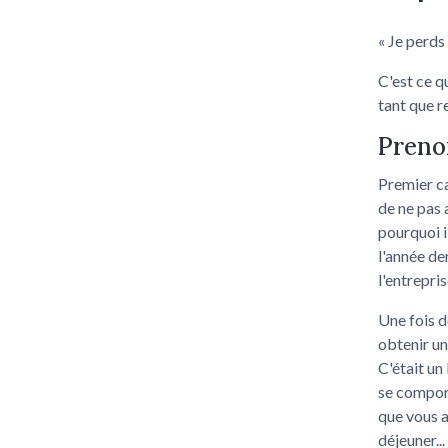
« Je perds 
C'est ce q
tant que r
Prenon
Premier ca
de ne pas
pourquoi i
l'année de
l'entreprise
Une fois d
obtenir un
C'était un
se comport
que vous 
déjeuner...