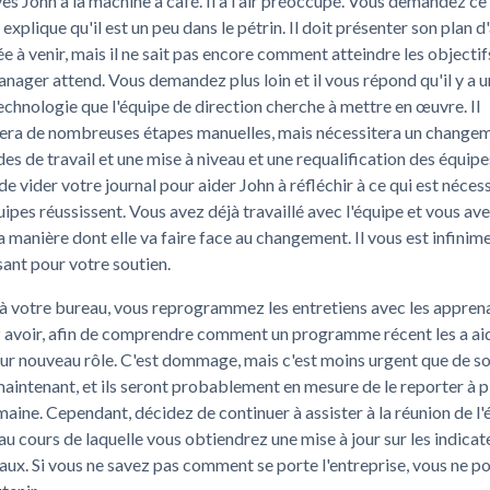
es John à la machine à café. Il a l'air préoccupé. Vous demandez ce 
l explique qu'il est un peu dans le pétrin. Il doit présenter son plan d
ée à venir, mais il ne sait pas encore comment atteindre les objectifs
nager attend. Vous demandez plus loin et il vous répond qu'il y a 
echnologie que l'équipe de direction cherche à mettre en œuvre. Il
era de nombreuses étapes manuelles, mais nécessitera un change
es de travail et une mise à niveau et une requalification des équipe
e vider votre journal pour aider John à réfléchir à ce qui est néces
uipes réussissent. Vous avez déjà travaillé avec l'équipe et vous av
la manière dont elle va faire face au changement. Il vous est infinim
ant pour votre soutien.
à votre bureau, vous reprogrammez les entretiens avec les appren
z avoir, afin de comprendre comment un programme récent les a ai
eur nouveau rôle. C'est dommage, mais c'est moins urgent que de s
aintenant, et ils seront probablement en mesure de le reporter à p
maine. Cependant, décidez de continuer à assister à la réunion de l
 au cours de laquelle vous obtiendrez une mise à jour sur les indicat
x. Si vous ne savez pas comment se porte l'entreprise, vous ne p