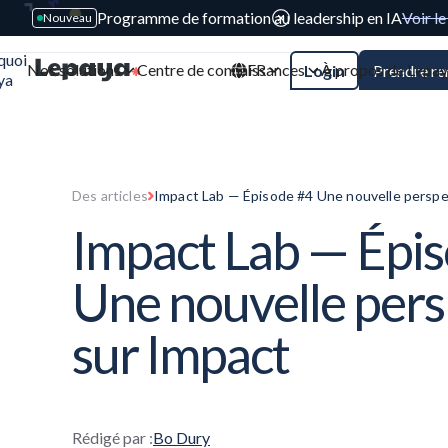
Programme de formation au leadership en IA
Voir l
Nouveau
quoi
Nos solutions
Centre de connaissances
FR
À propos de Lepa
Login
Prendre r
ya
Des articles
Impact Lab — Épisode #4 Une nouvelle perspe
Impact Lab — Épi
Une nouvelle pers
sur Impact
Rédigé par :
Bo Dury