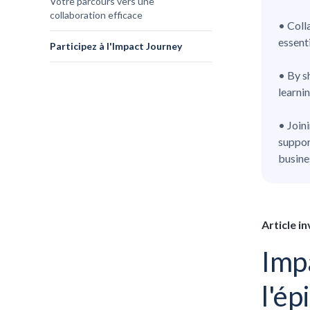
Votre parcours vers une
collaboration efficace
• Coll
essent
Participez à l'Impact Journey
• By s
learni
• Join
suppor
busine
Article i
Imp
l'ép