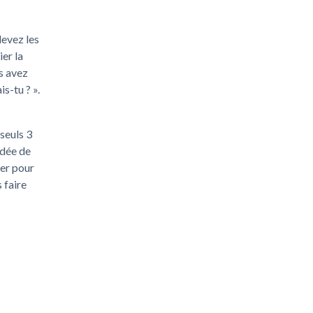
levez les
er la
s avez
s-tu ? ».
 seuls 3
idée de
ier pour
 faire
n