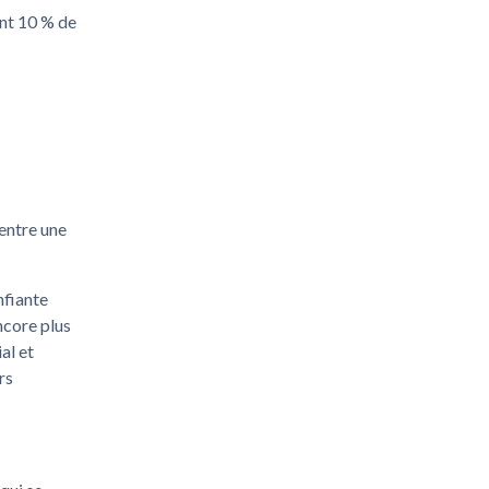
ent 10 % de
entre une
nfiante
ncore plus
al et
rs