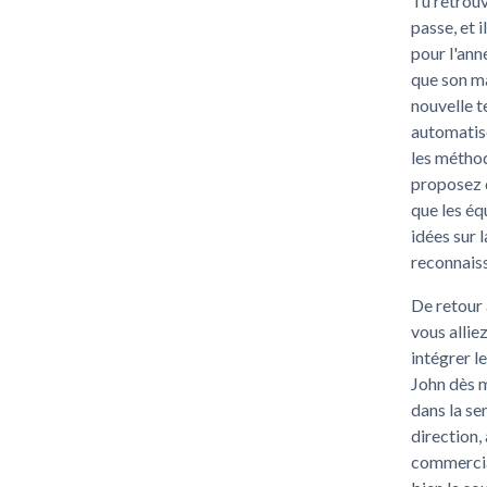
Tu retrouv
passe, et i
pour l'ann
que son ma
nouvelle t
automatis
les méthod
proposez d
que les éq
idées sur 
reconnaiss
De retour 
vous allie
intégrer l
John dès m
dans la se
direction,
commerciau