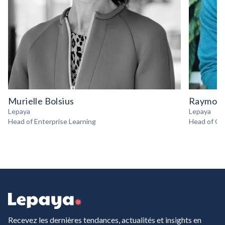
Murielle Bolsius
Raymond
Lepaya
Lepaya
Head of Enterprise Learning
Head of Gr
Recevez les dernières tendances, actualités et insights en