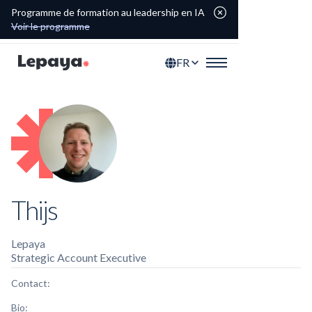
Programme de formation au leadership en IA
Voir le programme
FR
Thijs
Lepaya
Strategic Account Executive
Contact:
Bio: