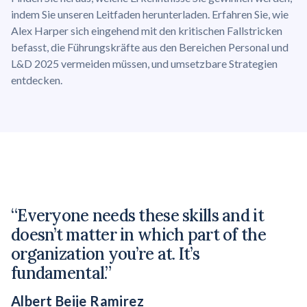
indem Sie unseren Leitfaden herunterladen. Erfahren Sie, wie
Alex Harper sich eingehend mit den kritischen Fallstricken
befasst, die Führungskräfte aus den Bereichen Personal und
L&D 2025 vermeiden müssen, und umsetzbare Strategien
entdecken.
“
“Everyone needs these skills and it
r
doesn’t matter in which part of the
h
organization you’re at. It’s
T
fundamental.”
o
Albert Beije Ramirez