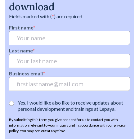
Ausgangspunkt für die Entwicklung wirkungsvoller
download
ermitteln. Stehen Talentbindung, Produktivität oder
Schulungslösungen.
kommerzielles Wachstum an erster Stelle? Dies ist Ihr
Fields marked with (
*
) are required.
Ausgangspunkt für die Entwicklung wirkungsvoller
Schulungslösungen.
First name
*
Last name
*
Business email
*
Yes, I would like also like to receive updates about
personal development and trainings at Lepaya.
By submitting this form you give consent for us to contact you with
information relevant to your inquiry and in accordance with our privacy
policy. You may opt-out at any time.