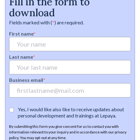
Fill in the form to
download
Fields marked with (
*
) are required.
First name
*
Last name
*
Business email
*
Yes, I would like also like to receive updates about
personal development and trainings at Lepaya.
By submitting this form you give consent for us to contact you with
information relevant to your inquiry and in accordance with our privacy
policy. You may opt-out at any time.