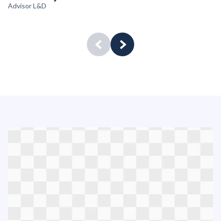
C
Advisor L&D
He