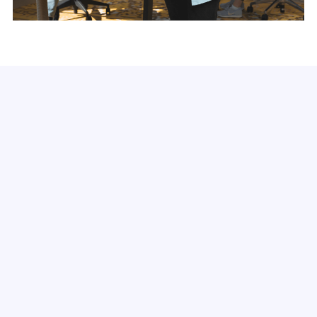
Modules
Werken met stress
Ontwikkel een gezonde relatie met stress en
veerkracht door manieren te vinden om stress in je
voordeel te gebruiken en los te laten wanneer je een