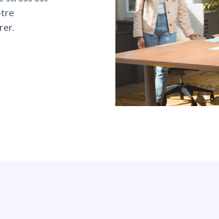
otre
rer.