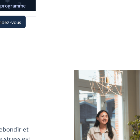
e programme
ya
endez-vous
rebondir et
e stress est