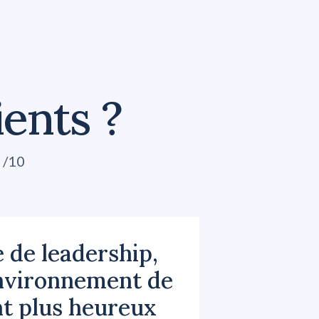
ients ?
 /10
de leadership,
environnement de
nt plus heureux