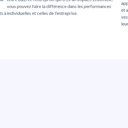
app
vous pouvez faire la différence dans les performances
et 
ts à
individuelles et celles de l'entreprise.
ses
leu
étences puissa