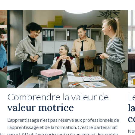
L
Comprendre la valeur de
valeur motrice
l
c
L'apprentissage n'est pas réservé aux professionnels de
l'apprentissage et de la formation. C'est le partenariat
Nou
la
entre L&D et l'entreprise qui crée un impact. Ensemble,