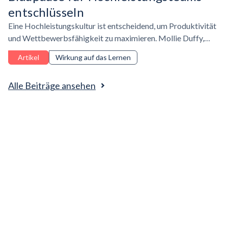
entschlüsseln
Eine Hochleistungskultur ist entscheidend, um Produktivität
und Wettbewerbsfähigkeit zu maximieren. Mollie Duffy,
Head of L&D bei Lattice, erklärt, wie inspirierende Führung,
Artikel
Wirkung auf das Lernen
eine Wachstumsmentalität und effektive
Leistungsbeurteilungen Teams zum Erfolg verhelfen können.
Alle Beiträge ansehen