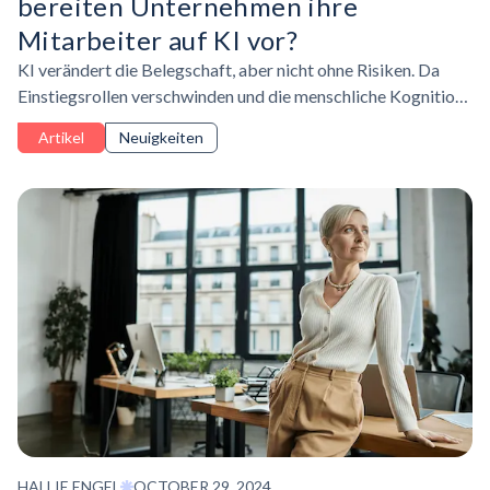
bereiten Unternehmen ihre
Mitarbeiter auf KI vor?
KI verändert die Belegschaft, aber nicht ohne Risiken. Da
Einstiegsrollen verschwinden und die menschliche Kognition
aufgrund der übermäßigen Abhängigkeit von KI abnimmt,
Artikel
Neuigkeiten
müssen Führungskräfte die Balance zwischen der
Qualifizierung von Talenten und der Resilienz ihrer
Fähigkeiten finden.
HALLIE ENGEL
OCTOBER 29, 2024