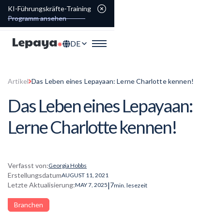
KI-Führungskräfte-Training
Programm ansehen
DE
Artikel
Das Leben eines Lepayaan: Lerne Charlotte kennen!
Das Leben eines Lepayaan:
Lerne Charlotte kennen!
Verfasst von:
Georgia Hobbs
Erstellungsdatum
AUGUST 11, 2021
|
Letzte Aktualisierung:
7
MAY 7, 2025
min. lesezeit
Branchen