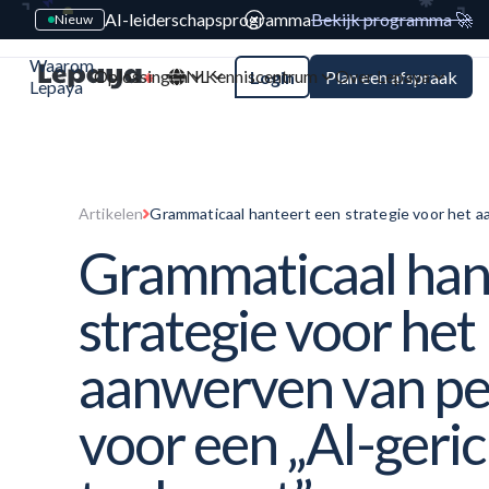
AI-leiderschapsprogramma
Bekijk programma 🚀
Nieuw
Waarom
Oplossingen
NL
Kenniscentrum
Over Lepaya
Login
Plan een afspraak
Lepaya
Artikelen
Grammaticaal hanteert een strategie voor het 
„AI-gerichte toekomst”
Grammaticaal han
strategie voor het
aanwerven van pe
voor een „AI-geri