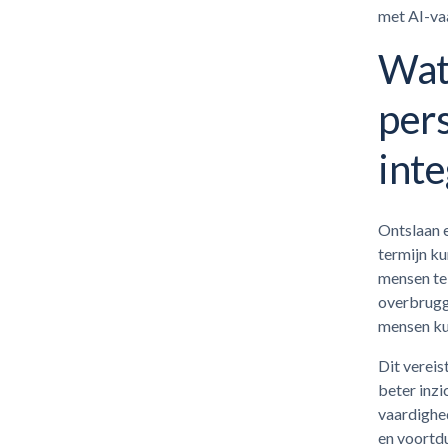
met AI-va
Wat 
pers
inte
Ontslaan e
termijn ku
mensen te 
overbrugge
mensen ku
Dit vereis
beter inzi
vaardighe
en voortd