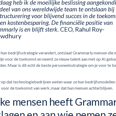
aag heb ik de moeilijke beslissing aangekond
deel van ons wereldwijde team te ontslaan bij
tructurering voor blijvend succes in de toekoms
een kostenbesparing. De financiële positie van
marly is en blijft sterk.
CEO, Rahul Roy-
wdhury
hun bedrijfsstrategie verandert, ontslaat Grammarly mensen die n
zijn voor de toekomst en neemt ze nieuw talent aan met op AI geb
en. Maar is dit echt de beste personeelsstrategie om je voor te b
 erop dat technologiebedrijven weten waar ze hun bedrijfsmodelle
 voor de toekomst van werk, maar dat hun mensen achterblijven.
ke mensen heeft Grammar
slagen en aan wie nemen z