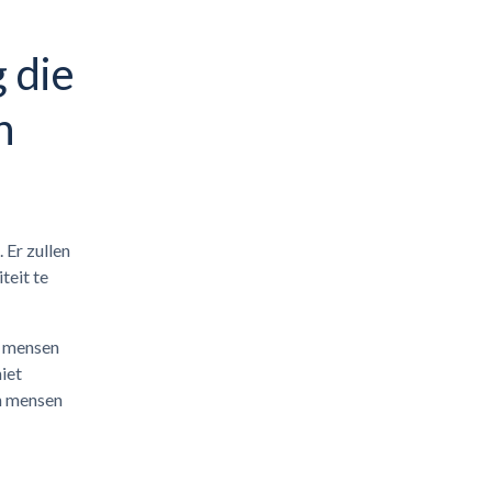
 die
n
 Er zullen
teit te
t mensen
iet
an mensen