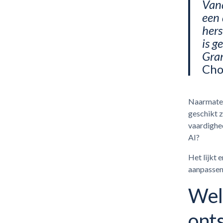
Vand
een 
hers
is g
Gram
Cho
Naarmate 
geschikt 
vaardighed
AI?
Het lijkt
aanpassen
Wel
ont