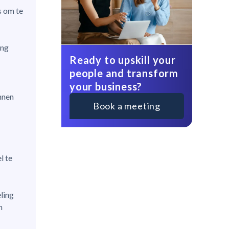
s om te
ing
Ready to upskill your
people and transform
your business?
nnen
Book a meeting
l te
ling
n