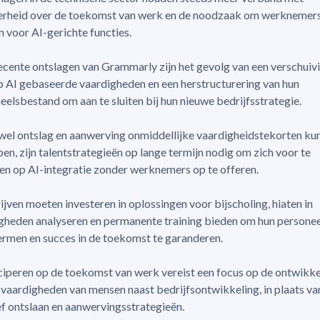
rheid over de toekomst van werk en de noodzaak om werknemer
n voor AI-gerichte functies.
ecente ontslagen van Grammarly zijn het gevolg van een verschuiv
p AI gebaseerde vaardigheden en een herstructurering van hun
eelsbestand om aan te sluiten bij hun nieuwe bedrijfsstrategie.
el ontslag en aanwerving onmiddellijke vaardigheidstekorten ku
pen, zijn talentstrategieën op lange termijn nodig om zich voor te
en op AI-integratie zonder werknemers op te offeren.
ijven moeten investeren in oplossingen voor bijscholing, hiaten in
gheden analyseren en permanente training bieden om hun personee
rmen en succes in de toekomst te garanderen.
ciperen op de toekomst van werk vereist een focus op de ontwikke
 vaardigheden van mensen naast bedrijfsontwikkeling, in plaats va
ef ontslaan en aanwervingsstrategieën.