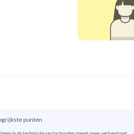
ngrijkste punten
lagen in de technische sector houden steeds meer verband met