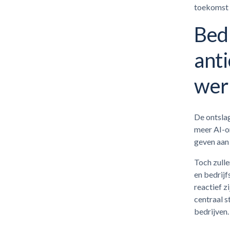
toekomst 
Bedr
ant
wer
De ontslag
meer AI-on
geven aan
Toch zull
en bedrijf
reactief 
centraal s
bedrijven.