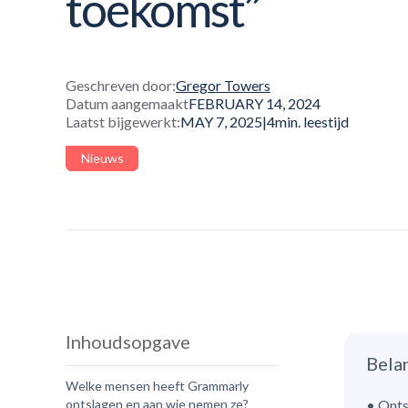
toekomst”
Geschreven door:
Gregor Towers
Datum aangemaakt
FEBRUARY 14, 2024
Laatst bijgewerkt:
MAY 7, 2025
|
4
min. leestijd
Nieuws
Inhoudsopgave
Bela
Welke mensen heeft Grammarly
ontslagen en aan wie nemen ze?
• Onts