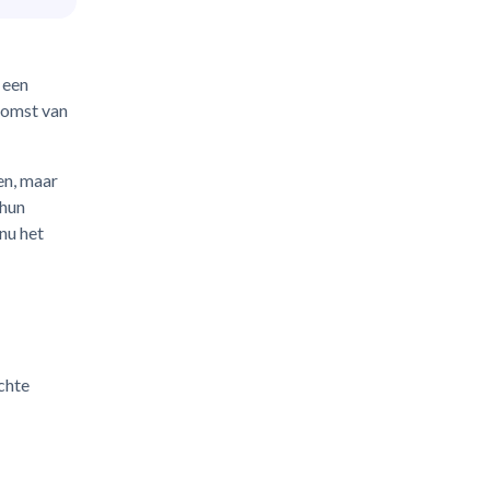
 een
komst van
en, maar
 hun
nu het
chte