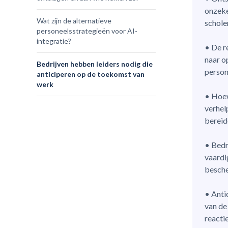
onzeke
Wat zijn de alternatieve
schole
personeelsstrategieën voor AI-
integratie?
• De r
naar o
Bedrijven hebben leiders nodig die
person
anticiperen op de toekomst van
werk
• Hoew
verhel
bereid
• Bedr
vaardi
besche
• Anti
van de
reacti