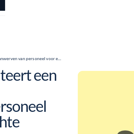
aanwerven van personeel voor een
teert een
rsoneel
chte