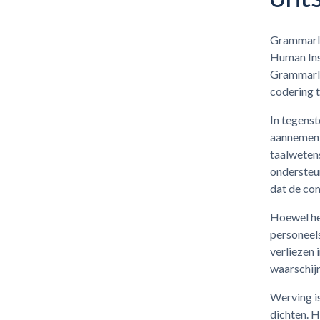
Grammarly
Human Ins
Grammarly
codering 
In tegenst
aannemen,
taalweten
ondersteu
dat de com
Hoewel het
personeel
verliezen 
waarschijn
Werving is
dichten. H