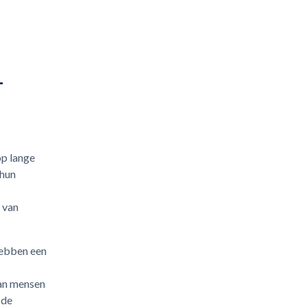
-
op lange
 hun
 van
hebben een
van mensen
 de