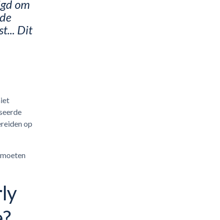
igd om
 de
t... Dit
iet
aseerde
ereiden op
n moeten
ly
e?