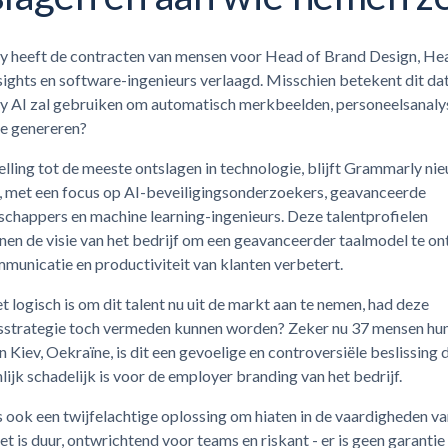
 heeft de contracten van mensen voor Head of Brand Design, He
ights en software-ingenieurs verlaagd. Misschien betekent dit da
 AI zal gebruiken om automatisch merkbeelden, personeelsanaly
te genereren?
elling tot de meeste ontslagen in technologie, blijft Grammarly nie
 met een focus op AI-beveiligingsonderzoekers, geavanceerde
schappers en machine learning-ingenieurs. Deze talentprofielen
nen de visie van het bedrijf om een geavanceerder taalmodel te o
municatie en productiviteit van klanten verbetert.
 logisch is om dit talent nu uit de markt aan te nemen, had deze
sstrategie toch vermeden kunnen worden? Zeker nu 37 mensen hu
in Kiev, Oekraïne, is dit een gevoelige en controversiële beslissing 
lijk schadelijk is voor de employer branding van het bedrijf.
 ook een twijfelachtige oplossing om hiaten in de vaardigheden va
et is duur, ontwrichtend voor teams en riskant - er is geen garantie