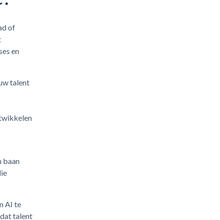
ad of
t
ses en
uw talent
ntwikkelen
n baan
die
n AI te
 dat talent