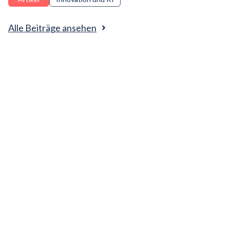
vorantreiben und eine zukunftsfähige Belegschaft aufbauen
kann.
Alle Beiträge ansehen