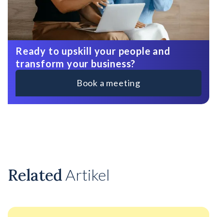
Ready to upskill your people and
transform your business?
Book a meeting
Related
Artikel