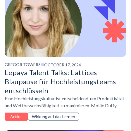
GREGOR TOWERS
OCTOBER 17, 2024
Lepaya Talent Talks: Lattices
Blaupause für
Hochleistungsteams
entschlüsseln
Eine Hochleistungskultur ist entscheidend, um Produktivität
und Wettbewerbsfähigkeit zu maximieren. Mollie Duffy,
Head of L&D bei Lattice, erklärt, wie inspirierende Führung,
Artikel
Wirkung auf das Lernen
eine Wachstumsmentalität und effektive
Leistungsbeurteilungen Teams zum Erfolg verhelfen können.