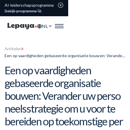
AI-leiderschapsprogramma
Bekijk programma 🚀
NL
Artikelen
Een op vaardigheden gebaseerde organisatie bouwen: Verander
uw personeelsstrategie om u voor te bereiden op toekomstige
Een op vaardigheden
personeelsuitdagingen
gebaseerde organisatie
bouwen: Verander uw
perso
neelsstrategie
om u voor te
bereiden op toekomstige
per