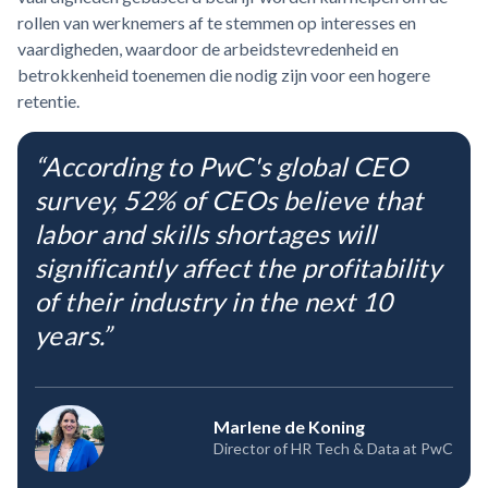
rollen van werknemers af te stemmen op interesses en
vaardigheden, waardoor de arbeidstevredenheid en
betrokkenheid toenemen die nodig zijn voor een hogere
retentie.
“According to PwC's global CEO
survey, 52% of CEOs believe that
labor and skills shortages will
significantly affect the profitability
of their industry in the next 10
years.”
Marlene de Koning
Director of HR Tech & Data at PwC