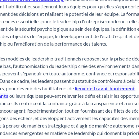
ent, habilitent et soutiennent leurs équipes pour qu'elles s'approprie
nnent des décisions et réalisent le potentiel de leur équipe. La forma
ences essentielles pour le leadership d'entreprise moderne, telles
nt de la sécurité psychologique au sein des équipes, la définition e
n des objectifs de l'équipe, le développement de l'état d'esprit et d
hip ou l'amélioration de la performance des talents.
les modèles de leadership traditionnels reposent sur la prise de dé
le bas, l'autonomisation du leadership crée des environnements dan
s peuvent s'épanouir en toute autonomie, confiance et responsabil
Dans ce cadre, les leaders passent du statut de contrôleurs à celui 
urs, pour devenir des facilitateurs de
lieux de travail hautement
ants
où leurs équipes peuvent relever les défis et saisir les opportu
iance. Ils renforcent la confiance grâce à la transparence et à un s
encouragent l'expérimentation tout en fournissant des filets de séc
leçons des échecs, et développent activement les capacités des me
e à penser de manière stratégique et à agir de manière autonome, r
tendances émergentes en matière de leadership qui donnent la priori