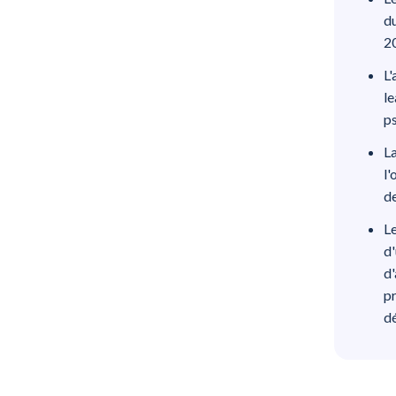
du
2
L'
le
ps
La
l'
de
Le
d'
d'
pr
d