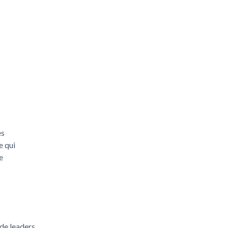
es
e qui
e
de leaders