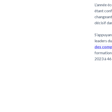
L'année éc
étant conf
changeante
décisif da
S'appuyant
leaders du
des comp
formation 
2023 à 46