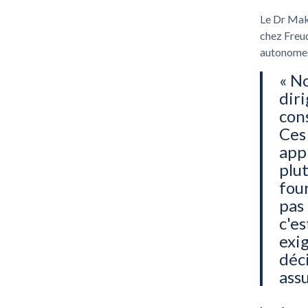
Le Dr Mak
chez Freu
autonomes
« N
dir
cons
Ces
app
plu
fou
pas 
c'es
exi
déc
assu