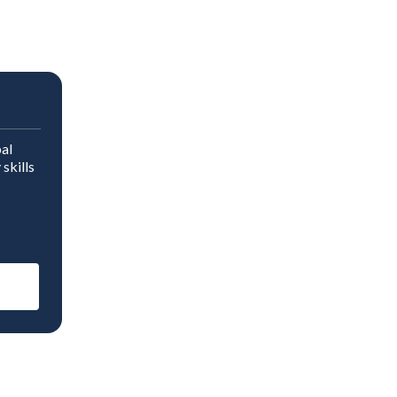
al
skills