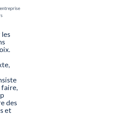
entreprise
rs
 les
ns
oix.
xte,
nsiste
 faire,
ip
re des
s et