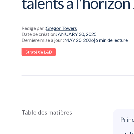
talents à l'horizo
Rédigé par :
Gregor Towers
Date de création
JANUARY 30, 2025
Dernière mise à jour :
MAY 20, 2026
|
6
min de lecture
Stratégie L&D
Table des matières
Princ
Le