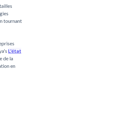
ailles
égies
un tournant
eprises
ya's
L'état
e de la
ation en