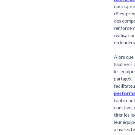
qui inspir
rôles, pre
des compét
renforceme
réalisatio
du leaders
Alors que 
haut vers 
les équipe
partagée. 
facilitate
perform
toute conf
constant, 
tirer les 
leur équip
ainsi les 