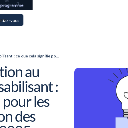
e programme
ya
endez-vous
ilisant : ce que cela signifie pour
zon 2025
tion au
abilisant :
e pour les
ion des