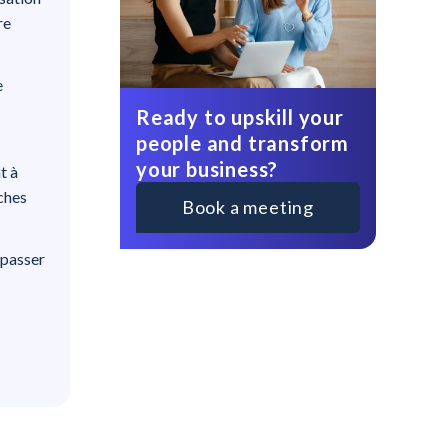
re
e
Ready to upskill your
people and transform
your business?
t à
ches
Book a meeting
 passer