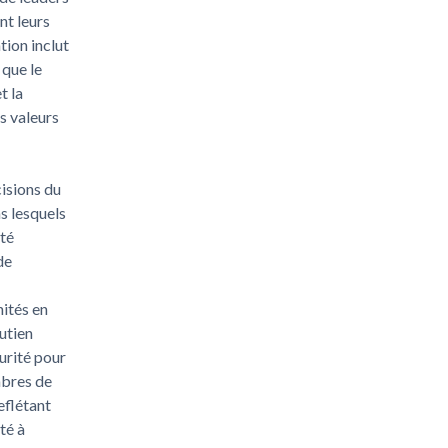
nt leurs
tion inclut
 que le
t la
es valeurs
cisions du
s lesquels
ité
de
nités en
outien
urité pour
mbres de
eflétant
té à