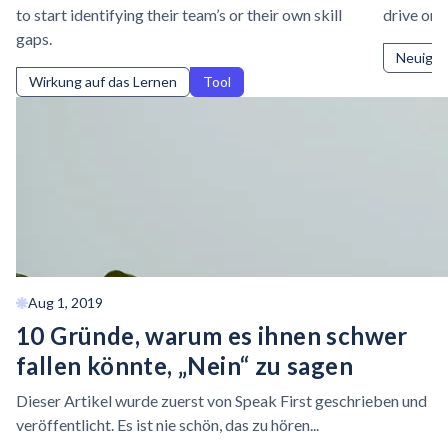
to start identifying their team’s or their own skill
drive org
gaps.
Neuigke
Wirkung auf das Lernen
Tool
Aug 1, 2019
10 Gründe, warum es ihnen schwer
fallen könnte, „Nein“ zu sagen
Dieser Artikel wurde zuerst von Speak First geschrieben und
veröffentlicht. Es ist nie schön, das zu hören...