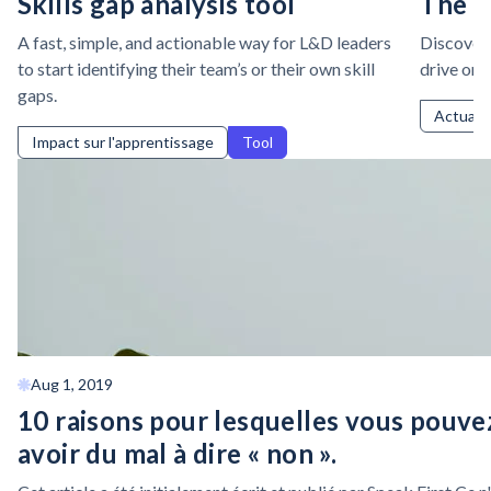
Skills gap analysis tool
The S
A fast, simple, and actionable way for L&D leaders
Discover 
to start identifying their team’s or their own skill
drive org
gaps.
Actualit
Impact sur l'apprentissage
Tool
Aug 1, 2019
10 raisons pour lesquelles vous pouve
avoir du mal à dire « non ».