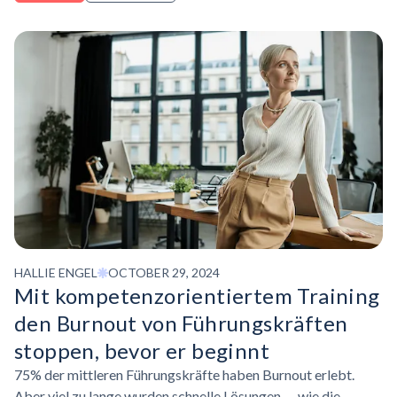
Führungskräfte die Widerstandsfähigkeit von Fähigkeiten
und Talentpipelines priorisieren, um langfristige Leistung zu
sichern.
HALLIE ENGEL
OCTOBER 29, 2024
Mit
kompetenzorientiertem
Training
den Burnout von Führungskräften
stoppen, bevor er beginnt
75% der mittleren Führungskräfte haben Burnout erlebt.
Aber viel zu lange wurden schnelle Lösungen — wie die