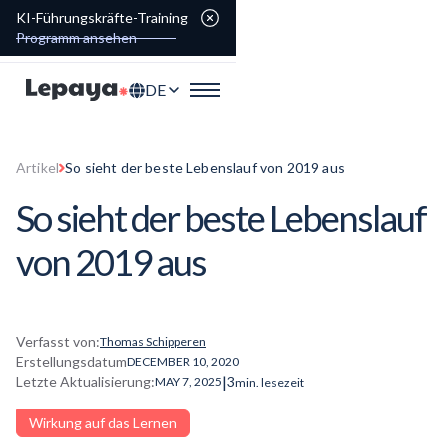
KI-Führungskräfte-Training
Programm ansehen
DE
Artikel
So sieht der beste Lebenslauf von 2019 aus
So sieht der beste Lebenslauf
von 2019 aus
Verfasst von:
Thomas Schipperen
Erstellungsdatum
DECEMBER 10, 2020
|
Letzte Aktualisierung:
3
MAY 7, 2025
min. lesezeit
Wirkung auf das Lernen