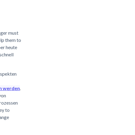
ager must
lp them to
ber heute
schnell
Aspekten
in werden
.
von
prozessen
ey to
hange