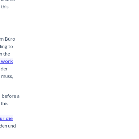
this
vom Büro
ing to
n the
e work
 der
 muss,
 before a
this
ür die
nden und