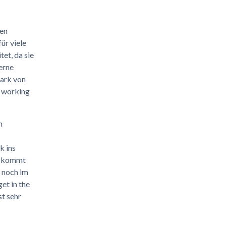
ien
ür viele
et, da sie
erne
tark von
d working
n
k ins
zu kommt
 noch im
et in the
st sehr