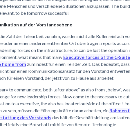
ene Menschen und verschiedene Situationen anzupassen. The build 
 relevant, to be tomorrow successful.
nikation auf der Vorstandsebene
ie Zahl der Telearbeit zunahm, wurden nicht alle Rollen einfach 
 oder an einen anderen entfernten Ort übertragen. reports accord
adership forces on the infrastructure, to can be lost the operation i
ronment, what means that many
Executive forces of the C-Suit
o home from
zumindest für einen Teil der Zeit. Das bedeutet, dass
icht nur einen Kommunikationsansatz für den Vorstand entwerfen
ch für einen Vorstand, der jetzt von zu Hause aus arbeitet.
ary to communicate, both „after above“ as also from „below“, was
lenge for new leadership forces. Now come to the necessary to cut 
ion to a executive, the also has located outside of the office. Um
h zu sein, müssen die Führungskräfte daran arbeiten, ein
Rahmen f
rstattung des Vorstands
das hält die Geschäftsleitung am laufe
t effektiv eine Botschaft mithilfe von Remote-Technologie.