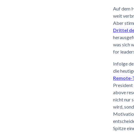
Auf dem H
weit verbr
Aber stimm
Drittel d
herausge
was sich w
for leader
Infolge de
die heutig
Remote-Te
President 
above rese
nicht nur 
wird, sond
Motivation
entscheide
Spitze ein