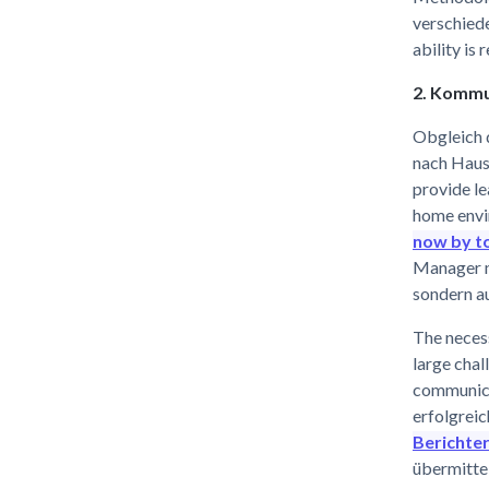
verschied
ability is
2. Kommu
Obgleich d
nach Hause
provide le
home envi
now by t
Manager n
sondern au
The necess
large chal
communicat
erfolgreic
Berichte
übermittel