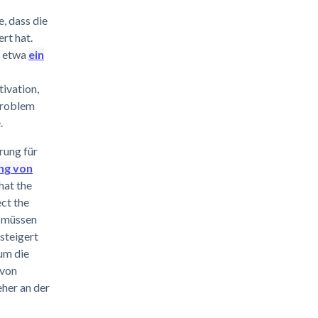
, dass die
rt hat.
r etwa
ein
ivation,
 problem
.
rung für
ng von
hat the
ct the
e müssen
esteigert
um die
 von
her an der