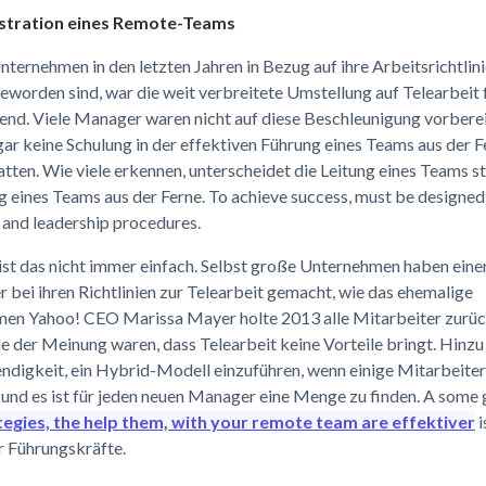
istration eines Remote-Teams
ernehmen in den letzten Jahren in Bezug auf ihre Arbeitsrichtlin
geworden sind, war die weit verbreitete Umstellung auf Telearbeit f
nd. Viele Manager waren nicht auf diese Beschleunigung vorbereit
ar keine Schulung in der effektiven Führung eines Teams aus der F
atten. Wie viele erkennen, unterscheidet die Leitung eines Teams s
g eines Teams aus der Ferne. To achieve success, must be designe
 and leadership procedures.
ist das nicht immer einfach. Selbst große Unternehmen haben eine
 bei ihren Richtlinien zur Telearbeit gemacht, wie das ehemalige
en Yahoo! CEO Marissa Mayer holte 2013 alle Mitarbeiter zurüc
ie der Meinung waren, dass Telearbeit keine Vorteile bringt. Hin
ndigkeit, ein Hybrid-Modell einzuführen, wenn einige Mitarbeiter
 und es ist für jeden neuen Manager eine Menge zu finden. A some g
tegies, the help them, with your remote team are effektiver
i
r Führungskräfte.