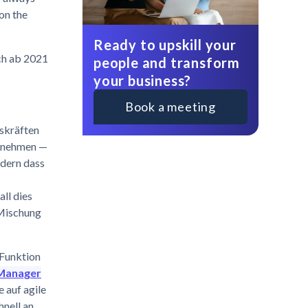
on the
Ready to upskill your
ch ab 2021
people and transform
your business?
Book a meeting
skräften
ernehmen —
ndern dass
ll dies
 Mischung
 Funktion
 Manager
 auf agile
hnell an