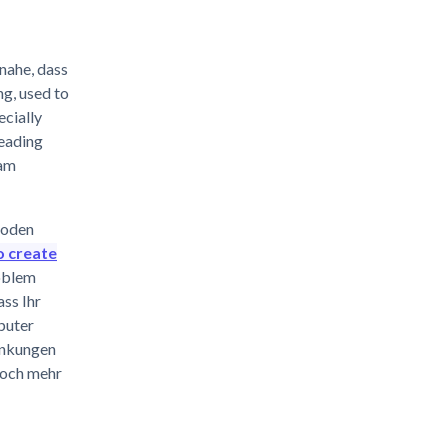
nahe, dass
ng, used to
ecially
leading
eam
hoden
o create
oblem
ass Ihr
puter
lenkungen
noch mehr