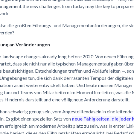
anagement the new challenges from today may the key to prepare 
work.
also die größten Führungs- und Managementanforderungen, die si
werden?
sung an Veränderungen
r landscape changes already long before 2020. Von neuen Führung
artet, dass sie nicht nur alle typischen Managementaufgaben üb
 beaufsichtigen, Entscheidungen treffen und Abläufe leiten —, so
n Umgebungen tun, die sich dank der rasanten Tempos der digitalen
ation rasant weiterentwickelt haben. Und heute müssen Manager a
tig tun und Teams von Mitarbeitern im Homeoffice leiten, was die
es Hindernis darstellt und eine völlig neue Anforderung darstellt.
hon schwierig genug sein, vom Angestelltendasein in eine leitende
n. Es gibt einen speziellen Satz von
neue Fähigkeiten, die jeder
m erfolgreich am modernen Arbeitsplatz zu sein, was in erster Linie
ie basiert, die es den Führungskräften ermöglicht, bei Bedarf sc