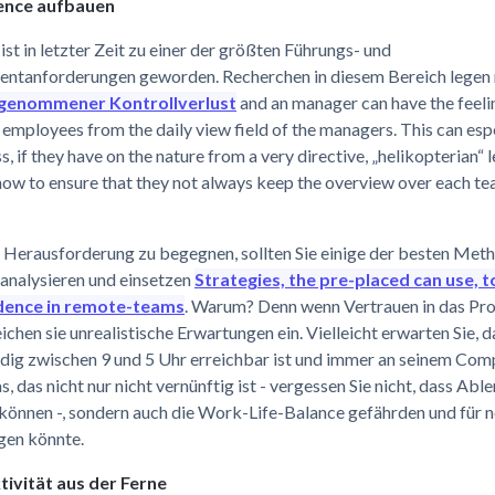
dence aufbauen
ist in letzter Zeit zu einer der größten Führungs- und
tanforderungen geworden. Recherchen in diesem Bereich legen 
genommener Kontrollverlust
and an manager can have the feeli
f employees from the daily view field of the managers. This can esp
s, if they have on the nature from a very directive, „helikopterian“ 
now to ensure that they not always keep the overview over each t
 Herausforderung zu begegnen, sollten Sie einige der besten Met
 analysieren und einsetzen
Strategies, the pre-placed can use, t
idence in remote-teams
. Warum? Denn wenn Vertrauen in das Pr
eichen sie unrealistische Erwartungen ein. Vielleicht erwarten Sie, d
dig zwischen 9 und 5 Uhr erreichbar ist und immer an seinem Com
as, das nicht nur nicht vernünftig ist - vergessen Sie nicht, dass Ab
 können -, sondern auch die Work-Life-Balance gefährden und für 
gen könnte.
tivität aus der Ferne