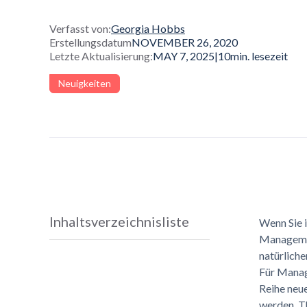
Verfasst von:
Georgia Hobbs
Erstellungsdatum
NOVEMBER 26, 2020
Letzte Aktualisierung:
MAY 7, 2025
|
10
min. lesezeit
Neuigkeiten
Inhaltsverzeichnisliste
Wenn Sie i
Management
natürliche
Für Manage
Reihe neu
werden. T