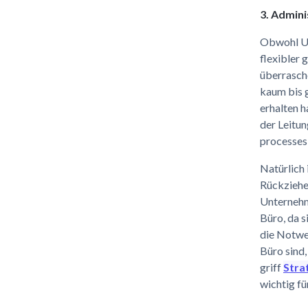
3. Admin
Obwohl Unt
flexibler 
überrasche
kaum bis g
erhalten h
der Leitun
processes
Natürlich 
Rückzieher
Unternehm
Büro, da s
die Notwe
Büro sind,
griff
Stra
wichtig fü