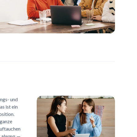
ungs- und
s ist ein
osition.
 ganze
auftauchen
r always —