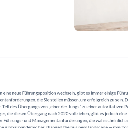
n eine neue Führungsposition wechseln, gibt es immer einige Führ
anforderungen, die Sie stellen müssen, um erfolgreich zu sein. Da
r Teil des Übergangs von „einer der Jungs“ zu einer autoritativen P
r, die diesen Übergang nach 2020 vollziehen, gibt es jedoch eine
er Führungs- und Managementanforderungen, die wahrscheinlich 
he global pandemic has changed the business landscape — may fo