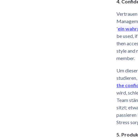
4. Confi
Vertrauen 
Managemen
'
ein wahr
be used, i
then acces
style and 
member.
Um dieser
studieren,
the conf
wird, schl
Team stän
sitzt; etw
passieren
Stress sor
5. Produk