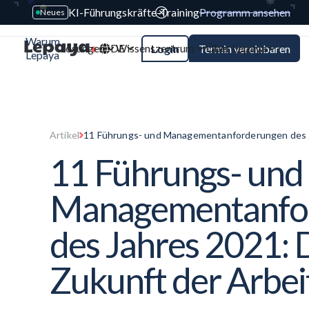
KI-Führungskräfte-Training
Programm ansehen
Neues
Warum
Lösungen
DE
Wissenszentrum
Über Lepaya
Login
Termin vereinbaren
Lepaya
Artikel
11 Führungs- und Managementanforderungen des J
Arbeit
11 Führungs- und
Managementanfo
des Jahres 2021: 
Zukunft der Arbei