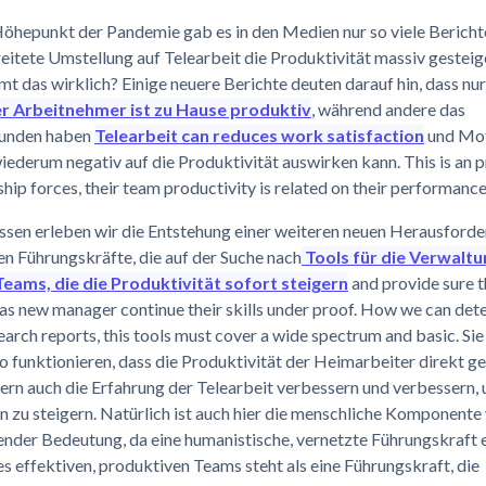
öhepunkt der Pandemie gab es in den Medien nur so viele Berichte
eitete Umstellung auf Telearbeit die Produktivität massiv gesteige
t das wirklich? Einige neuere Berichte deuten darauf hin, dass nu
er Arbeitnehmer ist zu Hause produktiv
, während andere das
funden haben
Telearbeit can reduces work satisfaction
und Mot
iederum negativ auf die Produktivität auswirken kann. This is an
ship forces, their team productivity is related on their performance
ssen erleben wir die Entstehung einer weiteren neuen Herausforde
en Führungskräfte, die auf der Suche nach
Tools für die Verwaltu
ams, die die Produktivität sofort steigern
and provide sure t
as new manager continue their skills under proof. How we can dete
arch reports, this tools must cover a wide spectrum and basic. Si
so funktionieren, dass die Produktivität der Heimarbeiter direkt g
ern auch die Erfahrung der Telearbeit verbessern und verbessern, 
 zu steigern. Natürlich ist auch hier die menschliche Komponente
nder Bedeutung, da eine humanistische, vernetzte Führungskraft e
es effektiven, produktiven Teams steht als eine Führungskraft, die