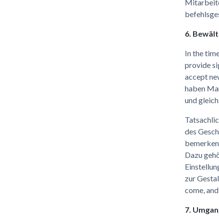
Mitarbeit
befehlsges
6. Bewält
In the tim
provide si
accept ne
haben Mana
und gleich
Tatsachlic
des Gesch
bemerken
Dazu gehör
Einstellu
zur Gestal
come, and 
7. Umgan