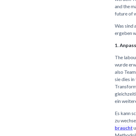
and the m
future of 
Was sind 
ergeben 
1. Anpas
The labou
wurde erw
also Teams
sie dies i
Transform
gleichzei
ein weiter
Es kann sc
zu wechsel
braucht
u
Methodolog