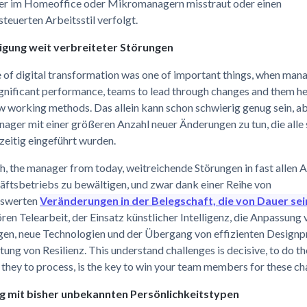
er im Homeoffice oder Mikromanagern misstraut oder einen
teuerten Arbeitsstil verfolgt.
igung weit verbreiteter Störungen
e of digital transformation was one of important things, when man
gnificant performance, teams to lead through changes and them he
w working methods. Das allein kann schon schwierig genug sein, a
ger mit einer größeren Anzahl neuer Änderungen zu tun, die alle 
zeitig eingeführt wurden.
h, the manager from today, weitreichende Störungen in fast allen 
äftsbetriebs zu bewältigen, und zwar dank einer Reihe von
swerten
Veränderungen in der Belegschaft, die von Dauer se
en Telearbeit, der Einsatz künstlicher Intelligenz, die Anpassung 
ngen, neue Technologien und der Übergang von effizienten Design
tung von Resilienz. This understand challenges is decisive, to do th
they to process, is the key to win your team members for these c
g mit bisher unbekannten Persönlichkeitstypen