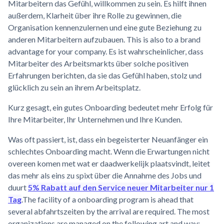
Mitarbeitern das Gefühl, willkommen zu sein. Es hilft ihnen
außerdem, Klarheit über ihre Rolle zu gewinnen, die
Organisation kennenzulernen und eine gute Beziehung zu
anderen Mitarbeitern aufzubauen. This is also to a brand
advantage for your company. Es ist wahrscheinlicher, dass
Mitarbeiter des Arbeitsmarkts über solche positiven
Erfahrungen berichten, da sie das Gefühl haben, stolz und
glücklich zu sein an ihrem Arbeitsplatz.
Kurz gesagt, ein gutes Onboarding bedeutet mehr Erfolg für
Ihre Mitarbeiter, Ihr Unternehmen und Ihre Kunden.
Was oft passiert, ist, dass ein begeisterter Neuanfänger ein
schlechtes Onboarding macht. Wenn die Erwartungen nicht
overeen komen met wat er daadwerkelijk plaatsvindt, leitet
das mehr als eins zu spixt über die Annahme des Jobs und
duurt
5% Rabatt auf den Service neuer Mitarbeiter nur 1
Tag
.The facility of a onboarding program is ahead that
several abfahrtszeiten by the arrival are required. The most
organizations are managed on the following art and way: