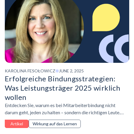
KAROLINA FESOŁOWICZ
JUNE 2, 2025
Erfolgreiche
Bindungsstrategien:
Was Leistungsträger 2025 wirklich
wollen
Entdecken Sie, warum es bei Mitarbeiterbindung nicht
darum geht, jeden zu halten – sondern die richtigen Leute.
Erfahren Sie mehr über Jennifer McClures
Artikel
Wirkung auf das Lernen
menschenzentrierte Strategien zur Bindung von Top-
Talenten durch Klarheit, Wachstum und zielgerichtete