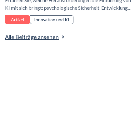
Erfahren Sie, welche Herausforderungen die Einführung von
KI mit sich bringt: psychologische Sicherheit, Entwicklung
praktischer Fähigkeiten und Nachweis des ROI, um Budgets
Artikel
Innovation und KI
für L&D freizusetzen.
Alle Beiträge ansehen