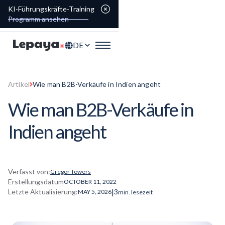
KI-Führungskräfte-Training
Programm ansehen
DE
Artikel
Wie man B2B-Verkäufe in Indien angeht
Wie man B2B-Verkäufe in
Indien angeht
Verfasst von:
Gregor Towers
Erstellungsdatum
OCTOBER 11, 2022
|
Letzte Aktualisierung:
3
MAY 5, 2026
min. lesezeit