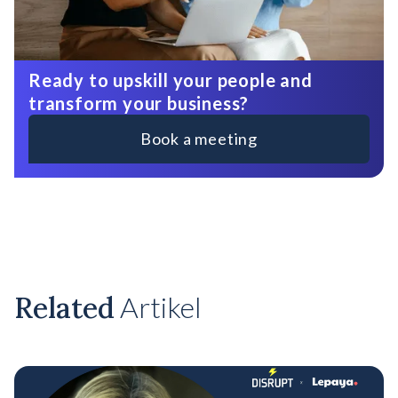
Ready to upskill your people and
transform your business?
Book a meeting
Related
Artikel