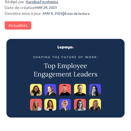
Rédigé par :
Karolina Fesołowicz
Date de création
MAY 28, 2025
|
Dernière mise à jour :
6
MAY 8, 2026
min de lecture
Actualités