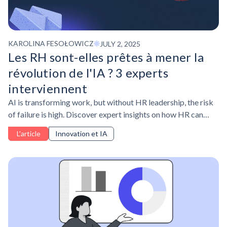
KAROLINA FESOŁOWICZ
JULY 2, 2025
Les RH sont-elles prêtes à mener la
révolution de l'IA ? 3 experts
interviennent
AI is transforming work, but without HR leadership, the risk
of failure is high. Discover expert insights on how HR can
drive people-first AI adoption and build a future-ready
L'article
Innovation et IA
workforce.