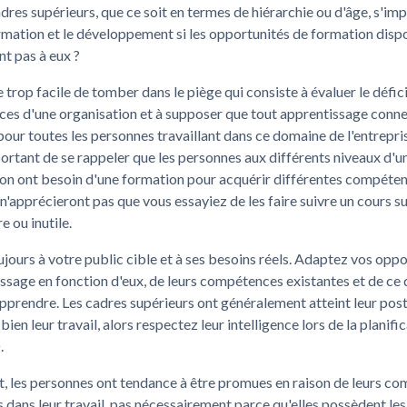
dres supérieurs, que ce soit en termes de hiérarchie ou d'âge, s'im
rmation et le développement si les opportunités de formation disp
nt pas à eux ?
re trop facile de tomber dans le piège qui consiste à évaluer le défic
es d'une organisation et à supposer que tout apprentissage conne
pour toutes les personnes travaillant dans ce domaine de l'entreprise
ortant de se rappeler que les personnes aux différents niveaux d'u
on ont besoin d'une formation pour acquérir différentes compétenc
'apprécieront pas que vous essayiez de les faire suivre un cours su
e ou inutile.
jours à votre public cible et à ses besoins réels. Adaptez vos opp
ssage en fonction d'eux, de leurs compétences existantes et de ce q
pprendre. Les cadres supérieurs ont généralement atteint leur pos
 bien leur travail, alors respectez leur intelligence lors de la planifi
.
, les personnes ont tendance à être promues en raison de leurs c
 dans leur travail, pas nécessairement parce qu'elles possèdent les