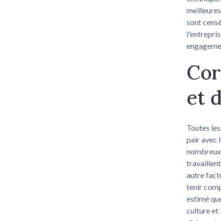
meilleures
sont censé
l'entrepri
engagement
Cor
et 
Toutes les
pair avec 
nombreux t
travaillen
autre fact
tenir comp
estimé que
culture et