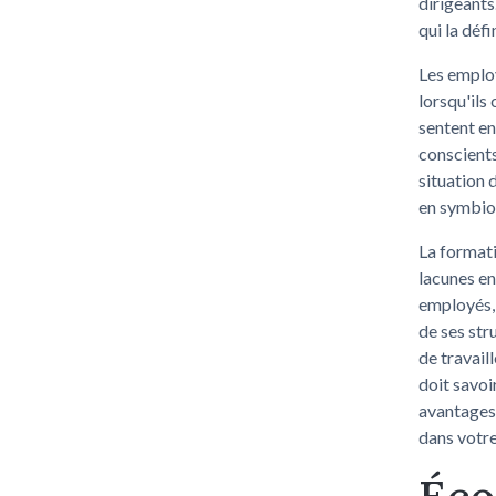
dirigeants.
qui la défin
Les employ
lorsqu'ils
sentent en
conscients
situation 
en symbios
La formati
lacunes e
employés, 
de ses str
de travail
doit savoi
avantages 
dans votr