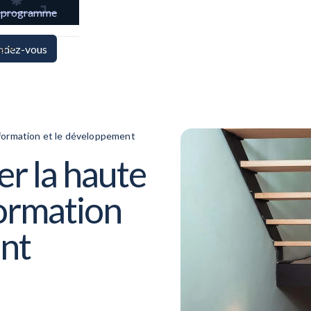
e programme
ya
endez-vous
 formation et le développement
r la haute
formation
nt