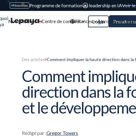
Programme de formation au leadership en IA
Voir l
Nouveau
quoi
Nos solutions
Centre de connaissances
FR
À propos de Lepa
Login
Prendre r
ya
Des articles
Comment impliquer la haute direction dans la
Comment implique
direction dans la 
et le développeme
Rédigé par :
Gregor Towers