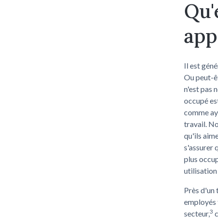
Qu'
app
Il est gén
Ou peut-êt
n'est pas 
occupé est
comme ayan
travail. N
qu'ils aim
s'assurer 
plus occup
utilisatio
Près d'un 
employés f
3
secteur,
c