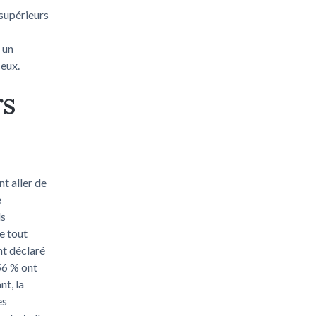
supérieurs
 un
 eux.
rs
t aller de
e
ls
de tout
nt déclaré
56 % ont
t, la
es