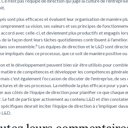
 Ce n'est pas l'équipe de direction qui juge la culture de l'entreprise,
it.
és sont plus efficaces et évaluent leur organisation de manière plu
 comprennent sa vision, ses valeurs et ses principes de fonctionnem
 accord avec celle-ci, et deviennent plus productifs et engagés lors
 de la façon dont leurs tâches quotidiennes contribuent à l'amélior
6
dans son ensemble.
Les équipes de direction et le L&D sont direct
e impliqués dans ce processus, que ce soit de manière positive ou
on et le développement peuvent bien sûr être utilisés pour combler
n matière de compétences et développer les compétences générale
mais c'est également l'occasion de discuter de l'entreprise, de ses 
uctures et de ses processus. La méthode la plus efficace pour y parv
ler aux côtés de l'équipe de direction pour planifier ce que chaque
r. Le fait de participer activement au contenu L&D et d'en constater
spécifiques devrait inciter l'équipe de direction à s'impliquer dav
e L&D.