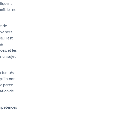
pliquent
onibles ne
it de
xe sera
. Il est
ne
es, et les
r un sujet
ortunités
u'ils ont
te parce
cation de
ompétences