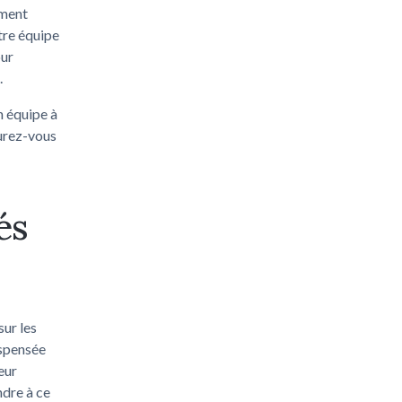
mment
otre équipe
our
.
n équipe à
urez-vous
és
ur les
ispensée
eur
dre à ce