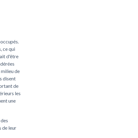
 occupés.
, ce qui
it d'être
sidérées
 milieu de
s disent
ortant de
érieurs les
uent une
 des
 de leur