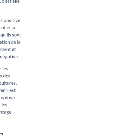
 c'est elle
s positive
ent et se
qu'ils sont
ation de la
ement et
 négative.
 les
s des
cultures,
enir est
 employé
 les
antage