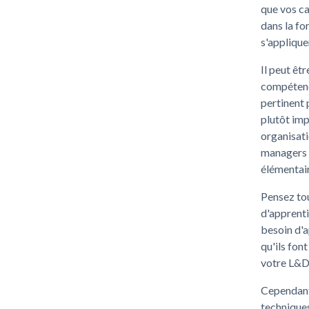
que vos ca
dans la fo
s'applique
Il peut êt
compétenc
pertinent 
plutôt imp
organisati
managers n
élémentair
Pensez tou
d'apprenti
besoin d'a
qu'ils font
votre L&D
Cependant
techniques