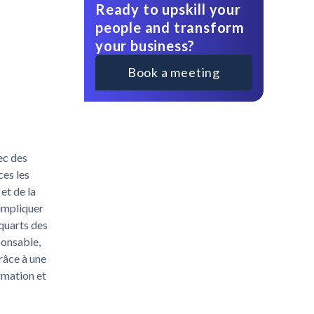
Ready to upskill your
people and transform
your business?
Book a meeting
ec des
ces les
et de la
 impliquer
 quarts des
ponsable,
râce à une
rmation et