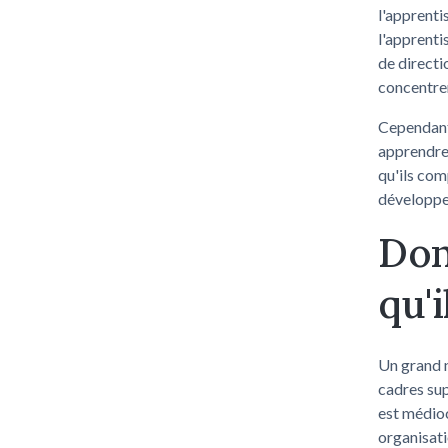
l'apprent
l'apprenti
de directi
concentrer
Cependant
apprendre,
qu'ils com
développe
Don
qu'
Un grand n
cadres sup
est médioc
organisati