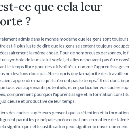
est-ce que cela leur
orte ?
éralement admis dans le monde moderne que les gens sont toujours
re est-il plus juste de dire que les gens se sentent toujours occupés
nécessairement la même chose. Pour de nombreuses personnes, le fa
 un symbole de leur statut social, et elles ne peuvent pas être con
t le temps libre pour des « frivolités », comme l'apprentissage en
ous ne devrions donc pas être surpris que la majorité des travailleur
2
eraient apprendre mais qu'ils n'en ont pas le temps.
Il est donc imp
que tous vos apprenants potentiels, et en particulier vos cadres sup
és, comprennent pourquoi l'apprentissage et la formation constit
n judicieuse et productive de leur temps.
tiers des cadres supérieurs pensent que la rétention et la formation
igurent parmi les principales préoccupations en matière de talents
ela signifie que cette justification peut signifier prouver comment