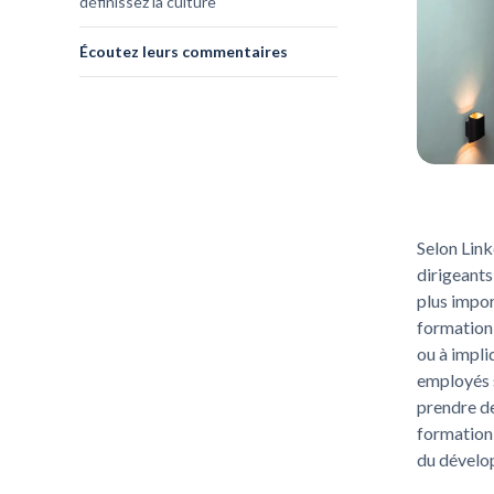
définissez la culture
Écoutez leurs commentaires
Selon Link
dirigeants
plus impor
formation 
ou à impli
employés s
prendre de
formation 
du dévelo