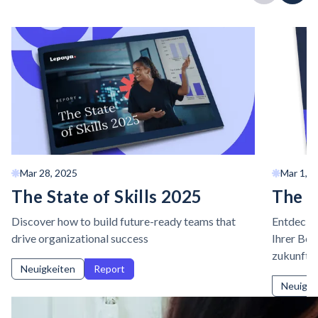
Mar 28, 2025
Mar 1, 2
The State of Skills 2025
The E
Discover how to build future-ready teams that
Entdecken
drive organizational success
Ihrer Bel
zukunftso
Neuigkeiten
Report
Neuigke