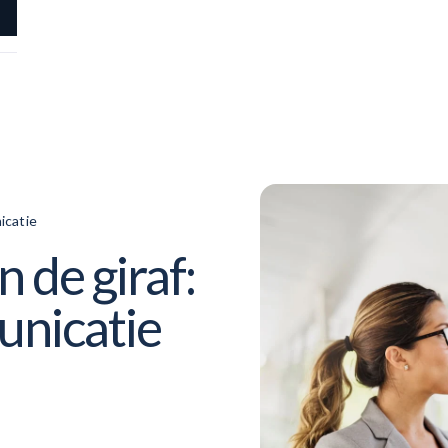
icatie
 de giraf:
nicatie