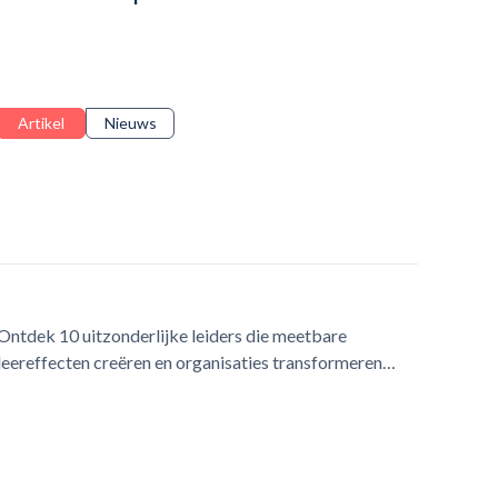
Artikel
Nieuws
Ontdek 10 uitzonderlijke leiders die meetbare
leereffecten creëren en organisaties transformeren
door middel van strategisch leerontwerp en innovatie.