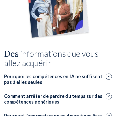
Des
informations que vous
allez acquérir
Pourquoi les compétences en IA ne suffisent
pas à elles seules
Combinez la maîtrise de l'IA à l'intelligence émotionnelle
Comment arrêter de perdre du temps sur des
pour constituer des équipes adaptables.
compétences génériques
Utilisez l'analyse des lacunes en matière de compétences
Pourquoi l'apprentissage ne devrait pas être