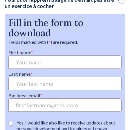
pour identifier et former les bonnes compétences.
un exercice à cocher
Intégrez l'apprentissage continu dans votre travail quotidien
Fill in the form to
pour avoir un impact durable.
download
Fields marked with (
*
) are required.
First name
*
Last name
*
Business email
*
Yes, I would like also like to receive updates about
personal development and trainings at Lepaya.