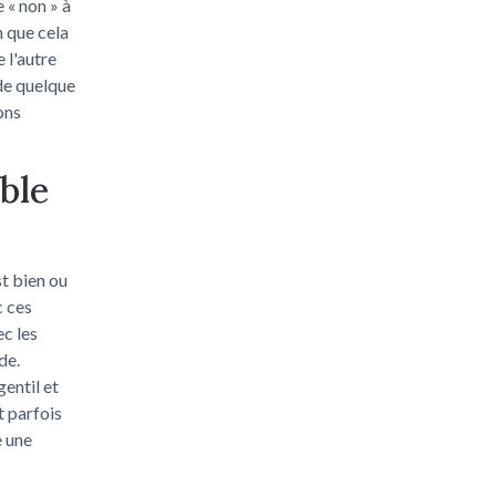
 « non » à
n que cela
 l'autre
nde quelque
ons
able
t bien ou
c ces
ec les
de.
gentil et
t parfois
e une