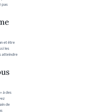
z pas
mme
n et être
si les
s atteindre
ous
 » à des
yez
ain de
us