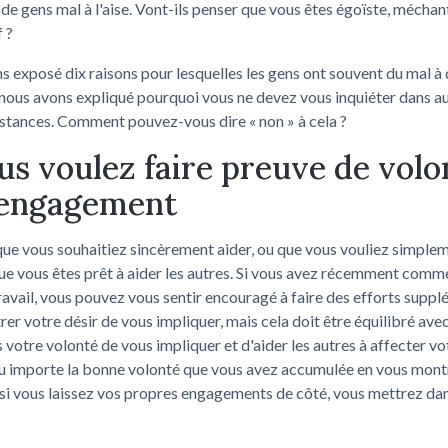
e gens mal à l'aise. Vont-ils penser que vous êtes égoïste, méchan
 ?
 exposé dix raisons pour lesquelles les gens ont souvent du mal à 
t nous avons expliqué pourquoi vous ne devez vous inquiéter dans a
stances. Comment pouvez-vous dire « non » à cela ?
ous voulez faire preuve de volo
'engagement
 que vous souhaitiez sincèrement aider, ou que vous vouliez simple
e vous êtes prêt à aider les autres. Si vous avez récemment comm
avail, vous pouvez vous sentir encouragé à faire des efforts supp
er votre désir de vous impliquer, mais cela doit être équilibré ave
s votre volonté de vous impliquer et d'aider les autres à affecter v
eu importe la bonne volonté que vous avez accumulée en vous mont
 si vous laissez vos propres engagements de côté, vous mettrez dan