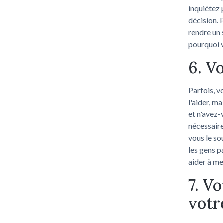
inquiétez 
décision. 
rendre un 
pourquoi v
6. V
Parfois, v
l'aider, m
et n'avez-
nécessaire
vous le so
les gens p
aider à me
7. V
votr