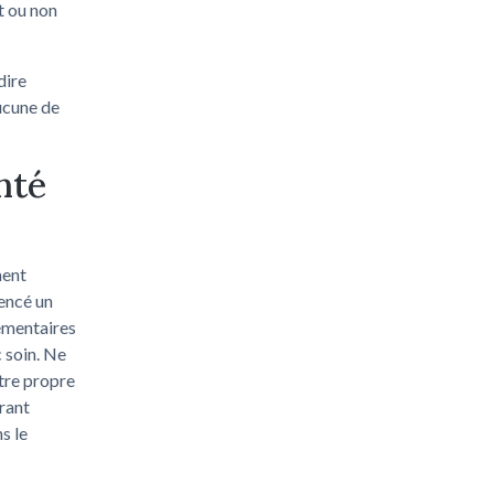
t ou non
dire
ucune de
nté
ment
encé un
lémentaires
c soin. Ne
otre propre
rant
s le