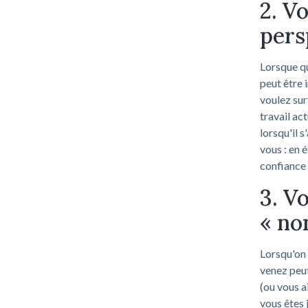
2. V
pers
Lorsque qu
peut être 
voulez sur
travail ac
lorsqu'il 
vous : en 
confiance 
3. V
« no
Lorsqu'on 
venez peut
(ou vous a
vous êtes 