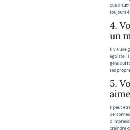
que d'aut
toujours 
4. V
un m
Il y a une
égoïste. Il
gens qui f
ses propre
5. V
aime
Il peut êtr
personnes 
d'impressi
craindre q