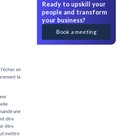
Ready to upskill your
people and transform
your business?
Book a meeting
 l'échec en
rarement la
leur
elle
emande une
nt dire
ut-être
eut mettre