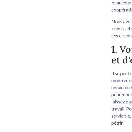
beaucoup d
coopératif
Nous avons
« non », e
ces circon
1. V
et d
Il se peut
montrer qu
nouveau tr
pour montr
laissez pa
travail. P
serviable,
pétrin.