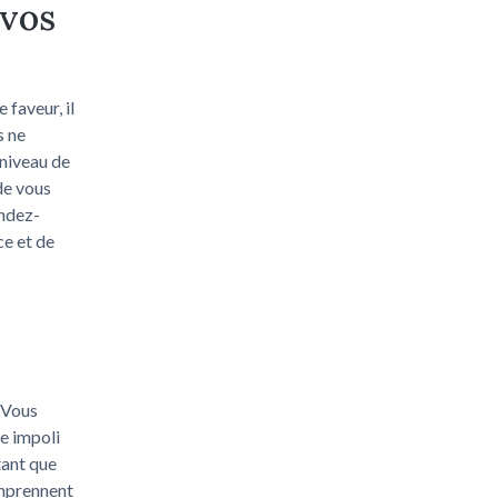
 vos
 faveur, il
s ne
 niveau de
 de vous
endez-
ce et de
. Vous
e impoli
tant que
omprennent