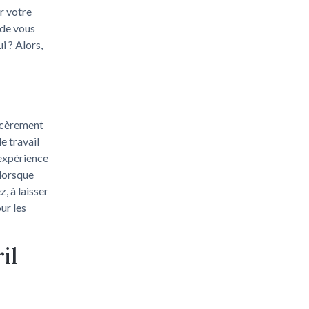
er votre
 de vous
 ? Alors,
incèrement
e travail
'expérience
 lorsque
, à laisser
ur les
il