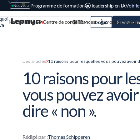
Programme de formation au leadership en IA
Voir l
Nouveau
quoi
Nos solutions
Centre de connaissances
FR
À propos de Lepa
Login
Prendre r
ya
Des articles
10 raisons pour lesquelles vous pouvez avoir du
10 raisons pour le
vous pouvez avoir
dire « non ».
Rédigé par :
Thomas Schipperen