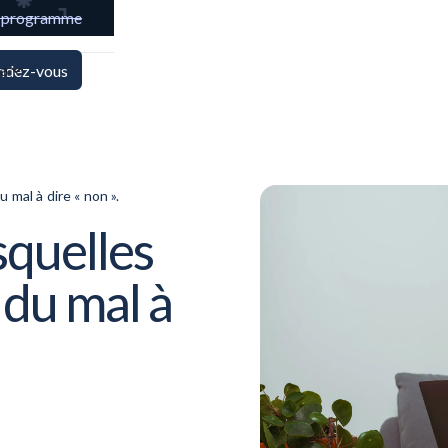
e programme
ya
endez-vous
 mal à dire « non ».
squelles
 du mal à