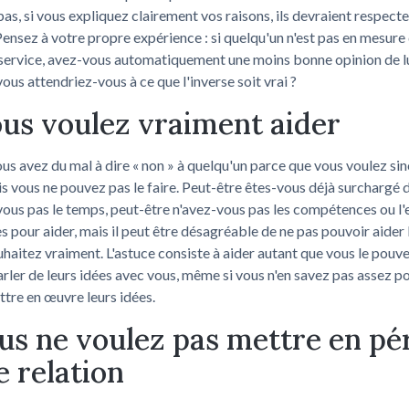
pas, si vous expliquez clairement vos raisons, ils devraient respect
Pensez à votre propre expérience : si quelqu'un n'est pas en mesure
service, avez-vous automatiquement une moins bonne opinion de lui
ous attendriez-vous à ce que l'inverse soit vrai ?
ous voulez vraiment aider
ous avez du mal à dire « non » à quelqu'un parce que vous voulez s
ais vous ne pouvez pas le faire. Peut-être êtes-vous déjà surchargé d
vous pas le temps, peut-être n'avez-vous pas les compétences ou l
s pour aider, mais il peut être désagréable de ne pas pouvoir aider
uhaitez vraiment. L'astuce consiste à aider autant que vous le pouvez
arler de leurs idées avec vous, même si vous n'en savez pas assez po
ttre en œuvre leurs idées.
ous ne voulez pas mettre en pér
e relation