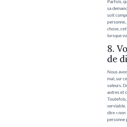
Parfois, q
sa demande
soit compr
personne, 
chose, cet
lorsque vo
8. V
de d
Nous avons
mal, sur c
valeurs. D
autres et q
Toutefois, 
serviable. 
dire « non
personne g