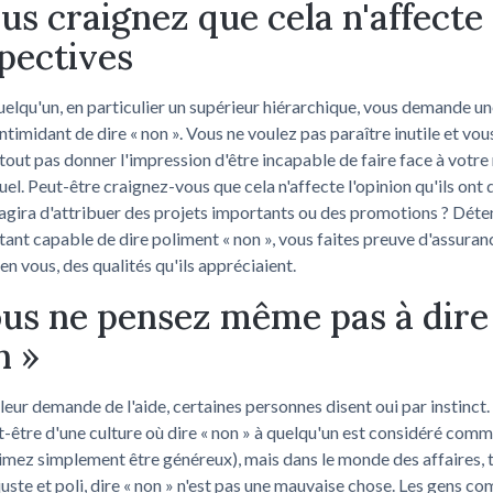
ous craignez que cela n'affecte
pectives
elqu'un, en particulier un supérieur hiérarchique, vous demande une
intimidant de dire « non ». Vous ne voulez pas paraître inutile et vou
tout pas donner l'impression d'être incapable de faire face à votre
tuel. Peut-être craignez-vous que cela n'affecte l'opinion qu'ils ont
s'agira d'attribuer des projets importants ou des promotions ? Dét
étant capable de dire poliment « non », vous faites preuve d'assuran
en vous, des qualités qu'ils appréciaient.
ous ne pensez même pas à dire
n »
leur demande de l'aide, certaines personnes disent oui par instinct
-être d'une culture où dire « non » à quelqu'un est considéré comm
imez simplement être généreux), mais dans le monde des affaires, 
juste et poli, dire « non » n'est pas une mauvaise chose. Les gens c