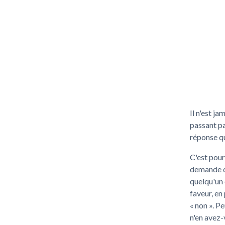
Il n'est ja
passant pa
réponse qu
C'est pour
demande qu
quelqu'un 
faveur, en
« non ». P
n'en avez-