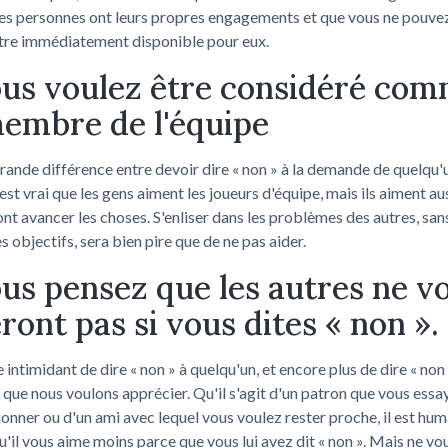
res personnes ont leurs propres engagements et que vous ne pouve
être immédiatement disponible pour eux.
ous voulez être considéré co
embre de l'équipe
 grande différence entre devoir dire « non » à la demande de quelqu'u
 est vrai que les gens aiment les joueurs d'équipe, mais ils aiment aus
ont avancer les choses. S'enliser dans les problèmes des autres, san
s objectifs, sera bien pire que de ne pas aider.
ous pensez que les autres ne v
ront pas si vous dites « non ».
e intimidant de dire « non » à quelqu'un, et encore plus de dire « non
que nous voulons apprécier. Qu'il s'agit d'un patron que vous essa
onner ou d'un ami avec lequel vous voulez rester proche, il est hum
u'il vous aime moins parce que vous lui avez dit « non ». Mais ne vo