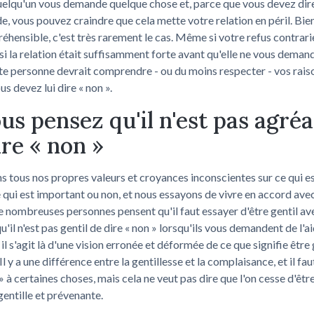
uelqu'un vous demande quelque chose et, parce que vous devez dire
, vous pouvez craindre que cela mette votre relation en péril. Bie
éhensible, c'est très rarement le cas. Même si votre refus contrarie
si la relation était suffisamment forte avant qu'elle ne vous dema
te personne devrait comprendre - ou du moins respecter - vos rais
us devez lui dire « non ».
ous pensez qu'il n'est pas agré
ire « non »
 tous nos propres valeurs et croyances inconscientes sur ce qui es
e qui est important ou non, et nous essayons de vivre en accord ave
e nombreuses personnes pensent qu'il faut essayer d'être gentil av
u'il n'est pas gentil de dire « non » lorsqu'ils vous demandent de l'ai
il s'agit là d'une vision erronée et déformée de ce que signifie être 
Il y a une différence entre la gentillesse et la complaisance, et il fau
 » à certaines choses, mais cela ne veut pas dire que l'on cesse d'êtr
entille et prévenante.