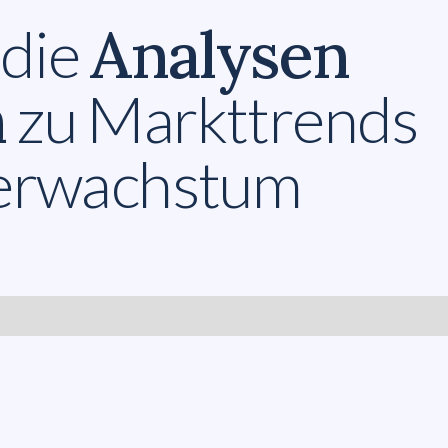
Analysen
 die
n
zu Markttrends
terwachstum