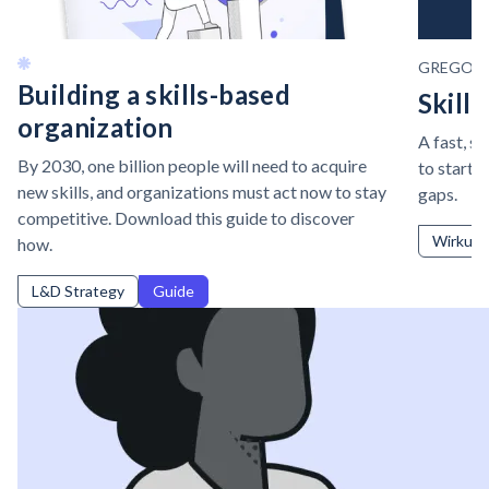
GREGOR
Building a skills-based
Skills
organization
A fast, s
By 2030, one billion people will need to acquire
to start i
new skills, and organizations must act now to stay
gaps.
competitive. Download this guide to discover
Wirkung
how.
L&D Strategy
Guide