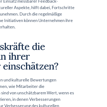
er Einsatz messbarer Feedback-
reller Aspekte, hilft dabei, Fortschritte
zunehmen. Durch die regelmäßige
che Initiativen können Unternehmen ihre
rhalten.
kräfte die
n ihrer
 einschätzen?
n und kulturelle Bewertungen
en, wie Mitarbeiter die
sind von unschätzbarem Wert, wenn es
izieren, in denen Verbesserungen
ur Verbesserung des kulturellen