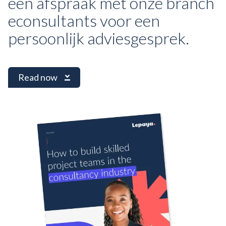
een afspraak met onze
branch
econsultants
voor een
persoonlijk adviesgesprek.
Read now