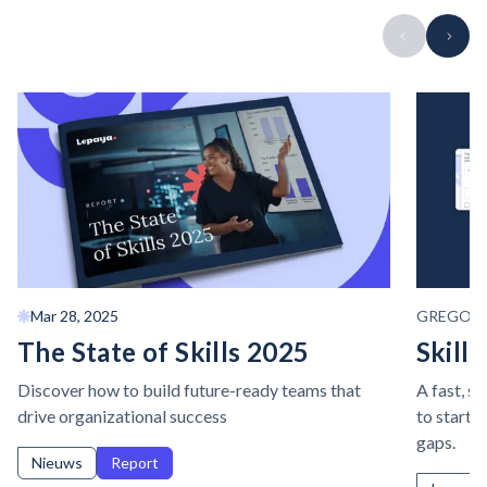
Mar 28, 2025
GREGOR
The State of Skills 2025
Skills
Discover how to build future-ready teams that
A fast, s
drive organizational success
to start i
gaps.
Nieuws
Report