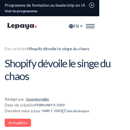
Programme de formation au leadership en IA
Voir le programme
FR
Des articles
Shopify dévoile le singe du chaos
Shopify dévoile le singe du
chaos
Rédigé par :
Georgia Hobbs
Date de création
FEBRUARY 9, 2023
|
Dernière mise à jour :
7
MAY 7, 2025
min de lecture
Actualités