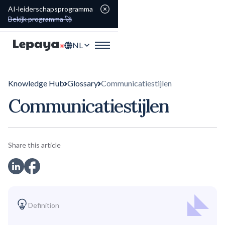
AI-leiderschapsprogramma
Bekijk programma 🚀
NL
Knowledge Hub
Glossary
Communicatiestijlen
Communicatiestijlen
Share this article
Definition