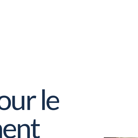
our le
ment