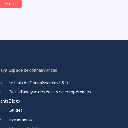
Article
paya
Espace de connaissances
us
Le Hub de Connaissances L&D
a
Outil d’analyse des écarts de compétences
ients
Blogs
Guides
s
Événements