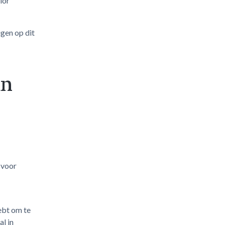
ior
gen op dit
an
 voor
ebt om te
l in