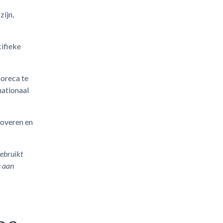
zijn,
cifieke
oreca te
nationaal
noveren en
gebruikt
e aan