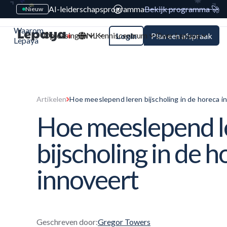
AI-leiderschapsprogramma
Bekijk programma 🚀
Nieuw
Waarom
Oplossingen
NL
Kenniscentrum
Over Lepaya
Login
Plan een afspraak
Lepaya
Artikelen
Hoe meeslepend leren bijscholing in de horeca i
Hoe meeslepend l
bijscholing in de 
innoveert
Geschreven door:
Gregor Towers