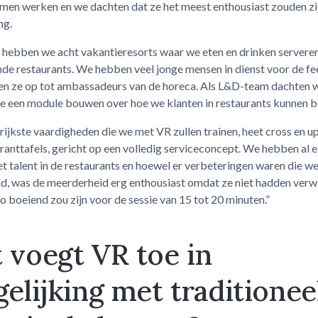
men werken en we dachten dat ze het meest enthousiast zouden zi
ng.
 hebben we acht vakantieresorts waar we eten en drinken serveren
nde restaurants. We hebben veel jonge mensen in dienst voor de f
den ze op tot ambassadeurs van de horeca. Als L&D-team dachten w
e een module bouwen over hoe we klanten in restaurants kunnen b
ijkste vaardigheden die we met VR zullen trainen, heet cross en up
ranttafels, gericht op een volledig serviceconcept. We hebben al 
 talent in de restaurants en hoewel er verbeteringen waren die w
ld, was de meerderheid erg enthousiast omdat ze niet hadden verw
zo boeiend zou zijn voor de sessie van 15 tot 20 minuten.”
 voegt VR toe in
gelijking met traditionee