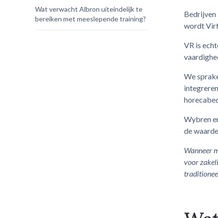
Wat verwacht Albron uiteindelijk te
Bedrijven 
bereiken met meeslepende training?
wordt Virt
VR is echt
vaardighed
We sprake
integrere
horecabed
Wybren en
de waarde
Wanneer mo
voor zakel
traditionee