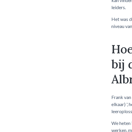
kan vinde
leiders.
Het was du
niveau van
Hoe
bij
Alb
Frank van 
elkaar) ',
leeroploss
We heten 
werken, ma