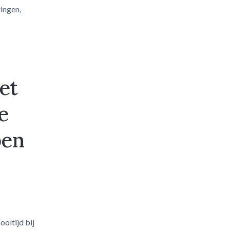
ringen,
et
e
ben
oltijd bij