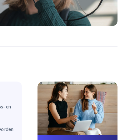
ss- en
 worden