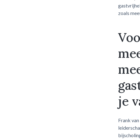
gastvrijhe
zoals mees
Voo
mee
mee
gas
je 
Frank van 
leidersch
bijscholin