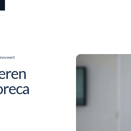
nnoveert
eren
horeca