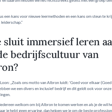
n' en daarom hebben we het rechtstreeks getest met een groep sen
s een kans voor nieuwe leermethoden en een kans om steun te krij
 leiderschap.”
 sluit immersief leren a
 de bedrijfscultuur van
ron?
Loon: „Zoals ons motto van Albron luidt: 'Goed voor elkaar (Goed
 hebben we een divers en inclusief bedrijf en dit geldt ook voor onze
ingen.
iedereen welkom om bij Albron te komen werken en als je de wil h
ar je hebt geen ervaring, dan helpen we je om de beste professiona