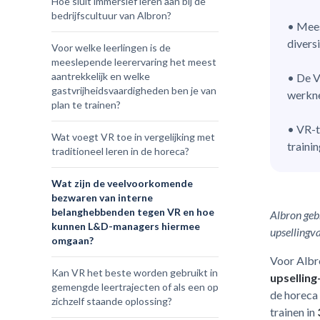
Hoe sluit immersief leren aan bij de
bedrijfscultuur van Albron?
• Mees
diversi
Voor welke leerlingen is de
meeslepende leerervaring het meest
aantrekkelijk en welke
• De V
gastvrijheidsvaardigheden ben je van
werkne
plan te trainen?
• VR-t
Wat voegt VR toe in vergelijking met
traini
traditioneel leren in de horeca?
Wat zijn de veelvoorkomende
bezwaren van interne
belanghebbenden tegen VR en hoe
Albron geb
kunnen L&D-managers hiermee
upsellingv
omgaan?
Voor Albr
Kan VR het beste worden gebruikt in
upsellin
gemengde leertrajecten of als een op
de horeca
zichzelf staande oplossing?
trainen in