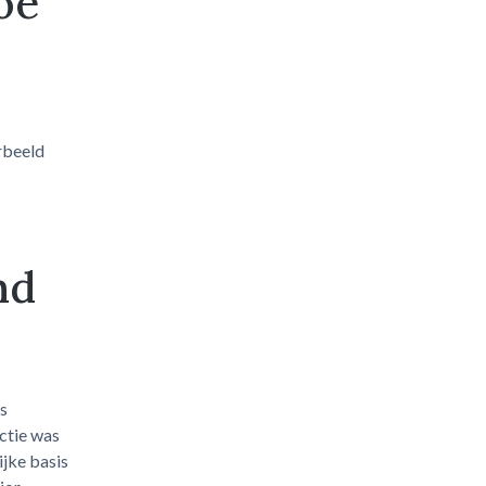
oe
orbeeld
nd
s
ctie was
jke basis