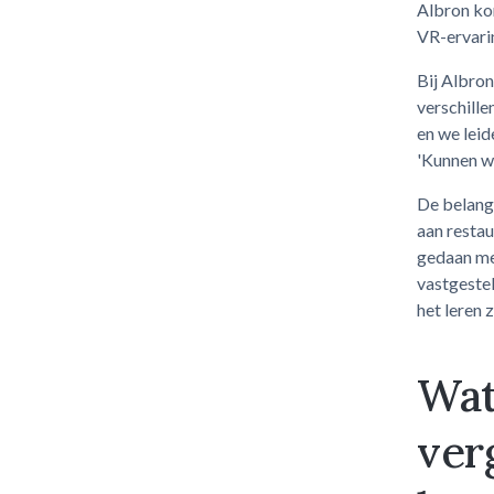
Albron ko
VR-ervari
Bij Albron
verschille
en we lei
'Kunnen w
De belangr
aan restau
gedaan met
vastgeste
het leren 
Wat
ver