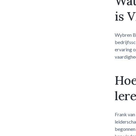
Wat
is 
Wybren Bo
bedrijfssc
ervaring o
vaardighe
Hoe
ler
Frank van 
leidersch
begonnen m