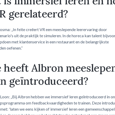
 is immersief leren en h
VR gerelateerd?
sma: „In feite creëert VR een meeslepende leerervaring door
enario's uit de praktijk te simuleren. In de horeca kan talent bijvo
pdoen met klantenservice in een restaurant en de belangrijkste
den oefenen.”
 heeft Albron meeslepe
en geïntroduceerd?
Loon: „Bij Albron hebben we immersief leren geïntroduceerd in on
apsprogramma om feedbackvaardigheden te trainen. Deze introdu
et: 'laten we eens kijken of immersief leren een gemeenschappeli