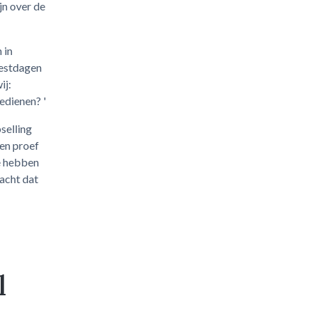
jn over de
 in
eestdagen
ij:
edienen? '
selling
een proef
e hebben
acht dat
l