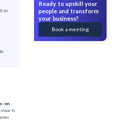
Ready to upskill your
people and transform
it en
your business?
Book a meeting
de
s- en
 maar in
heden