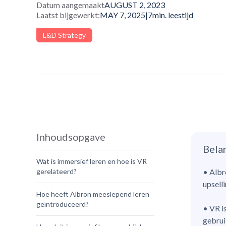
Datum aangemaakt
AUGUST 2, 2023
Laatst bijgewerkt:
MAY 7, 2025
|
7
min. leestijd
L&D Strategy
Inhoudsopgave
Bela
Wat is immersief leren en hoe is VR
gerelateerd?
• Albr
upselli
Hoe heeft Albron meeslepend leren
geïntroduceerd?
• VR i
gebrui