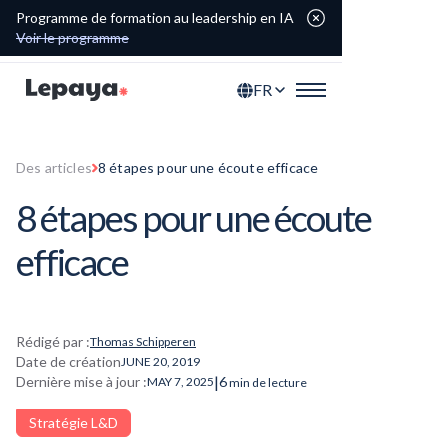
Programme de formation au leadership en IA
Voir le programme
FR
Des articles
8 étapes pour une écoute efficace
8 étapes pour une écoute
efficace
Rédigé par :
Thomas Schipperen
Date de création
JUNE 20, 2019
|
Dernière mise à jour :
6
MAY 7, 2025
min de lecture
Stratégie L&D