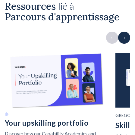
Ressources
lié à
Parcours d'apprentissage
GREGOR
Your upskilling portfolio
Skills
Discover how our Capability Academies and