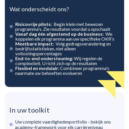
Wat onderscheidt ons?
Risicovrije pilots:
Begin klein met bewezen
programma's. Zie resultaten voordat u opschaalt
Vanaf dag één afgestemd op de business:
We
koppelen elk programma aan uw specifieke OKR's
Meetbare impact:
Volg gedragsverandering en
bedrijfsstatistieken, niet alleen
voltooiingspercentages
End-to-end ondersteuning:
Wij regelen de
complexiteit. U richt zich op de resultaten
Flexibel en modulair:
Combineer programma's
naarmate uw behoeften evolueren
In uw toolkit
Uw complete vaardighedenportfolio
-
bekijk ons
academy-framework voor elk carrièreniveau