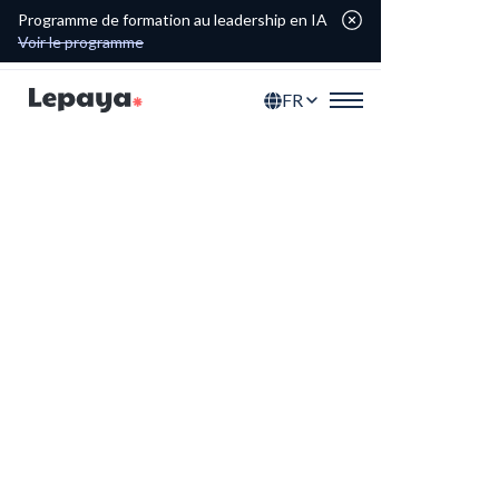
Programme de formation au leadership en IA
Voir le programme
FR
Programmes sur mesure
votre académie
pour
Découvrez nos parcours et modules de
perfectionnement qui renforcent vos
équipes à chaque niveau de carrière.
Explorer le portefeuille